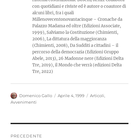
con quotidiani e riviste ed è autore o coautore di
alcuni libri, fra i quali
Millenovecentonovantacinque – Cronache da
Palazzo Madama ed oltre (Edizioni Associate,
1999), Salviamo la Costituzione (Chimienti,
2006), La dittatura della maggioranza
(Chimienti, 2008), Da Sudditi a cittadini – il
percorso della democrazia (Edizioni Gruppo
Abele, 2013), 26 Madonne nere (Edizioni Delta
Tre, 2019), il Mondo che verrà (edizioni Delta
Tre, 2022)
Autore
Pubblicato
Categorie
Domenico Gallo
Aprile 4, 1999
Articoli
,
il
Avvenimenti
Navigazione
PRECEDENTE