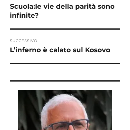
articoli
Scuola:le vie della parità sono
Articolo
precedente:
infinite?
SUCCESSIVO
L’inferno è calato sul Kosovo
Articolo
successivo: