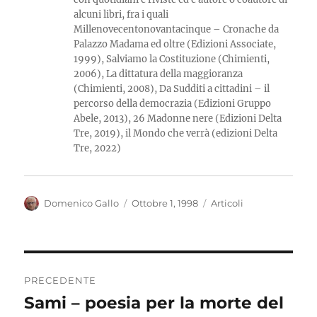
alcuni libri, fra i quali
Millenovecentonovantacinque – Cronache da
Palazzo Madama ed oltre (Edizioni Associate,
1999), Salviamo la Costituzione (Chimienti,
2006), La dittatura della maggioranza
(Chimienti, 2008), Da Sudditi a cittadini – il
percorso della democrazia (Edizioni Gruppo
Abele, 2013), 26 Madonne nere (Edizioni Delta
Tre, 2019), il Mondo che verrà (edizioni Delta
Tre, 2022)
Autore
Pubblicato
Categorie
Domenico Gallo
Ottobre 1, 1998
Articoli
il
Navigazione
PRECEDENTE
articoli
Sami – poesia per la morte del
Articolo