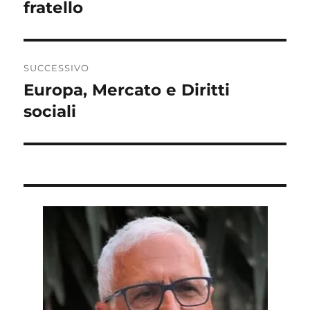
precedente:
fratello
SUCCESSIVO
Europa, Mercato e Diritti
Articolo
successivo:
sociali