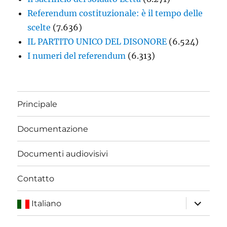
Referendum costituzionale: è il tempo delle
scelte
(7.636)
IL PARTITO UNICO DEL DISONORE
(6.524)
I numeri del referendum
(6.313)
Principale
Documentazione
Documenti audiovisivi
Contatto
apri
Italiano
i
menu
child