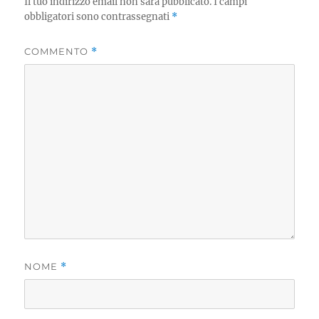
Il tuo indirizzo email non sarà pubblicato.
I campi
obbligatori sono contrassegnati
*
COMMENTO
*
NOME
*