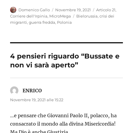
Autore
Pubblicato
Categorie
Domenico Gallo
Novembre 19, 2021
Articolo 21
,
il
Tag
Corriere dell'Irpinia
,
MicroMega
Bielorussia
,
crisi dei
migranti
,
guerra fredda
,
Polonia
4 pensieri riguardo “Bussate e
non vi sarà aperto”
ENRICO
ha
detto:
Novembre 19, 2021 alle 15:22
…e pensare che Giovanni Paolo II, polacco, ha
consacrato il mondo alla divina Misericordia!
Ma Dio è anche Giustizia.