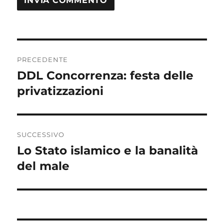
Navigazione
PRECEDENTE
articoli
DDL Concorrenza: festa delle
Articolo
precedente:
privatizzazioni
SUCCESSIVO
Lo Stato islamico e la banalità
Articolo
successivo:
del male