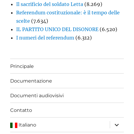
Il sacrificio del soldato Letta
(8.269)
Referendum costituzionale: è il tempo delle
scelte
(7.634)
IL PARTITO UNICO DEL DISONORE
(6.520)
I numeri del referendum
(6.312)
Principale
Documentazione
Documenti audiovisivi
Contatto
apri
Italiano
i
menu