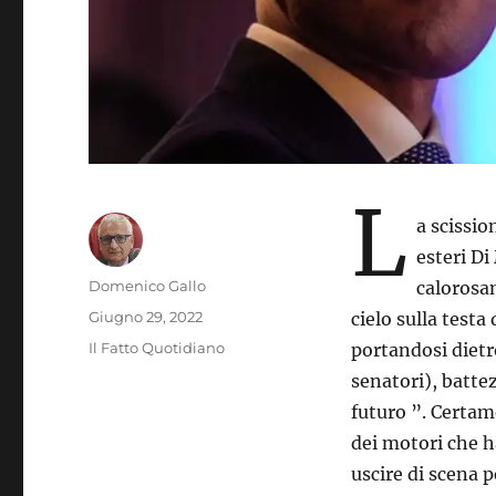
L
a scissio
esteri Di
Autore
Domenico Gallo
calorosa
Pubblicato
Giugno 29, 2022
cielo sulla testa
il
Categorie
Il Fatto Quotidiano
portandosi dietr
senatori), batte
futuro ”. Certame
dei motori che h
uscire di scena p