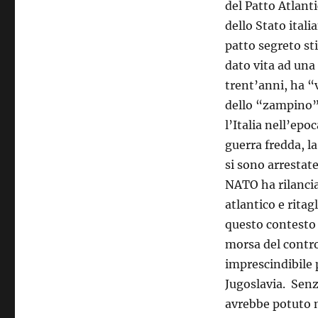
del Patto Atlanti
dello Stato itali
patto segreto st
dato vita ad una
trent’anni, ha “
dello “zampino”
l’Italia nell’epo
guerra fredda, la
si sono arrestate
NATO ha rilanciat
atlantico e ritag
questo contesto 
morsa del control
imprescindibile
Jugoslavia. Senza
avrebbe potuto 