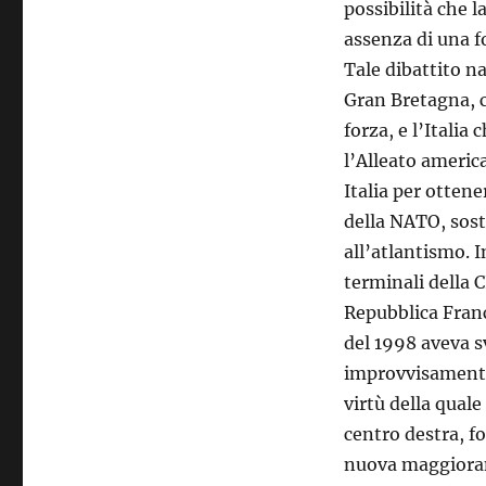
possibilità che 
assenza di una f
Tale dibattito na
Gran Bretagna, ch
forza, e l’Italia
l’Alleato ameri
Italia per otten
della NATO, sos
all’atlantismo. I
terminali della C
Repubblica Franc
del 1998 aveva s
improvvisamente
virtù della quale
centro destra, f
nuova maggioranz