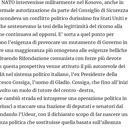
la NATO intervenisse militarmente nel Kosovo, anche in
ormale autorizzazione da parte del Consiglio di Sicurezza
scondeva un conflitto politico durissimo fra Stati Uniti e
e sostenevano la tesi della legittimità del ricorso alla
 che continuava ad opporsi. E’ sorta a quel punto per
cano l’esigenza di provocare un mutamento di Governo in
ere una maggioranza più omogenea alle esigenze belliche
tituendo Rifondazione comunista con forze più devote
n questa prospettiva venne attivato il più autorevole dei
IA nel sistema politico italiano, l’ex Presidente della
esco Cossiga, l’uomo di Gladio. Cossiga, che fino all’iniz
volto un ruolo di tutore del centro-destra,
 cambiò strada ed intraprese una operazione politica in
 riuscì a staccare una frazione di deputati e senatori dal
ondando l’Udeur, con il dichiarato scopo di far nascere un
a politica che sostituisse quella basata sull’alleanza