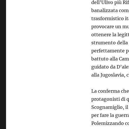
dell’Ulivo più R
banalizzata com
trasformistico it
provocare un mut
ottenere la legi
strumento della 
perfettamente per
battuto alla Cam
guidato da D’ale
alla Jugoslavia,
La conferma che 
protagonisti di q
Scognamiglio, il 
per fare la guerr
Polemizzando co