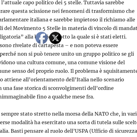
l’attuale capo politico dei 5 stelle. Tuttavia sarebbe
rare questa scissione nei fenomeni di trasformismo che
parlamentare italiana e sarebbe impietoso il richiamo alle
li del Movimento 5 Stelle in materia di vincolo di manda
igatoria” alla bandiera sotto la quale si è stati eletti.
 sono rivelate di cartapesta – e non poteva essere
erché non si può tenere unito un gruppo politico se gli
ividono una cultura comune, una comune visione del
une senso del proprio ruolo. Il problema è squisitament
o attiene all’orientamento dell’Italia nello scenario
n una fase storica di sconvolgimenti dell’ordine
nimmaginabile fino a qualche mese fra.
è sempre stato stretto nella morsa della NATO che, in var
rse modalità ha esercitato una sorta di tutela sulle scelt
talia. Basti pensare al ruolo dell’USPA (Ufficio di sicurezz