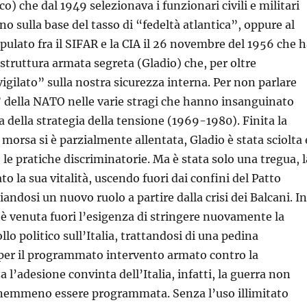
co) che dal 1949 selezionava i funzionari civili e militari
ano sulla base del tasso di “fedeltà atlantica”, oppure al
ipulato fra il SIFAR e la CIA il 26 novembre del 1956 che 
 struttura armata segreta (Gladio) che, per oltre
vigilato” sulla nostra sicurezza interna. Per non parlare
 della NATO nelle varie stragi che hanno insanguinato
ca della strategia della tensione (1969-1980). Finita la
 morsa si è parzialmente allentata, Gladio è stata sciolta 
 le pratiche discriminatorie. Ma è stata solo una tregua, l
o la sua vitalità, uscendo fuori dai confini del Patto
liandosi un nuovo ruolo a partire dalla crisi dei Balcani. In
è venuta fuori l’esigenza di stringere nuovamente la
lo politico sull’Italia, trattandosi di una pedina
 per il programmato intervento armato contro la
 l’adesione convinta dell’Italia, infatti, la guerra non
nemmeno essere programmata. Senza l’uso illimitato