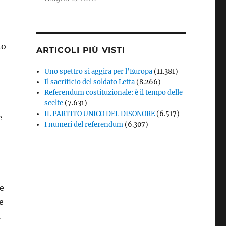
to
ARTICOLI PIÙ VISTI
Uno spettro si aggira per l’Europa
(11.381)
Il sacrificio del soldato Letta
(8.266)
Referendum costituzionale: è il tempo delle
scelte
(7.631)
IL PARTITO UNICO DEL DISONORE
(6.517)
e
I numeri del referendum
(6.307)
ie
e
a