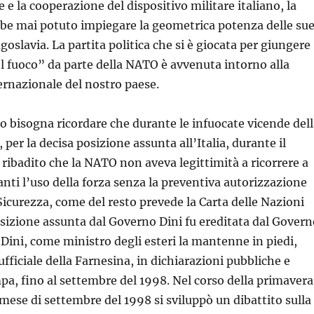
ne e la cooperazione del dispositivo militare italiano, la
e mai potuto impiegare la geometrica potenza delle su
goslavia. La partita politica che si è giocata per giungere
l fuoco” da parte della NATO è avvenuta intorno alla
ernazionale del nostro paese.
o bisogna ricordare che durante le infuocate vicende dell
 per la decisa posizione assunta all’Italia, durante il
 ribadito che la NATO non aveva legittimità a ricorrere a
ti l’uso della forza senza la preventiva autorizzazione
 Sicurezza, come del resto prevede la Carta delle Nazioni
sizione assunta dal Governo Dini fu ereditata dal Govern
 Dini, come ministro degli esteri la mantenne in piedi,
fficiale della Farnesina, in dichiarazioni pubbliche e
a, fino al settembre del 1998. Nel corso della primavera
 mese di settembre del 1998 si sviluppò un dibattito sulla