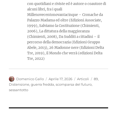
con quotidiani e riviste ed è autore o coautore di
alcuni libri, fra i quali
Millenovecentonovantacinque – Cronache da
Palazzo Madama ed oltre (Edizioni Associate,
1999), Salviamo la Costituzione (Chimienti,
2006), La dittatura della maggioranza
(Chimienti, 2008), Da Sudditi a cittadini – il
percorso della democrazia (Edizioni Gruppo
Abele, 2013), 26 Madonne nere (Edizioni Delta
Tre, 2019), il Mondo che verrà (edizioni Delta
Tre, 2022)
Autore
Pubblicato
Categorie
Tag
Domenico Gallo
Aprile 17, 2026
Articoli
89
,
il
Distensione
,
guerra fredda
,
scomparsa del futuro
,
sessantotto