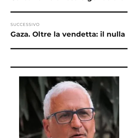
precedente:
SUCCESSIVO
Gaza. Oltre la vendetta: il nulla
Articolo
successivo: