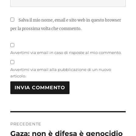
Salva il mio nome, email e sito web in questo browser
per la prossima volta che commento.
Avvertimi via email in caso di risposte al mio commento.
Avvertimi via email alla pubblicazione di un nuovo
articolo.
Navigazione
PRECEDENTE
articoli
Gaza: non è difesa è genocidio
Articolo