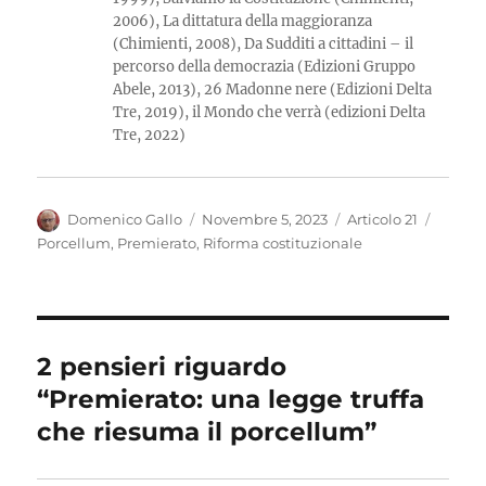
2006), La dittatura della maggioranza
(Chimienti, 2008), Da Sudditi a cittadini – il
percorso della democrazia (Edizioni Gruppo
Abele, 2013), 26 Madonne nere (Edizioni Delta
Tre, 2019), il Mondo che verrà (edizioni Delta
Tre, 2022)
Autore
Pubblicato
Categorie
Tag
Domenico Gallo
Novembre 5, 2023
Articolo 21
il
Porcellum
,
Premierato
,
Riforma costituzionale
2 pensieri riguardo
“Premierato: una legge truffa
che riesuma il porcellum”