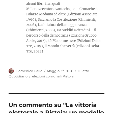
alcuni libri, fra i quali
Millenovecentonovantacinque – Cronache da
Palazzo Madama ed oltre (Edizioni Associate,
1999), Salviamo la Costituzione (Chimienti,
2006), La dittatura della maggioranza
(Chimienti, 2008), Da Sudditi a cittadini – il
percorso della democrazia (Edizioni Gruppo
Abele, 2013), 26 Madonne nere (Edizioni Delta
Tre, 2019), il Mondo che verrà (edizioni Delta
Tre, 2022)
Autore
Pubblicato
Categorie
Domenico Gallo
Maggio 27, 2026
Il Fatto
il
Tag
Quotidiano
elezioni comunali Pistoia
Un commento su “La vittoria
elettorale a Pistoia: un modello