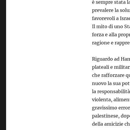
è sempre stata la
prevalere la sol
favorevoli a Isra
Il mito di uno St
forza e alla prop
ragione e rappres
Riguardo ad Hama
plateali e milita
che rafforzare q
nuovo la sua pot
la responsabilit
violenta, alimen
gravissimo error
palestinese, dop
della amicizie c