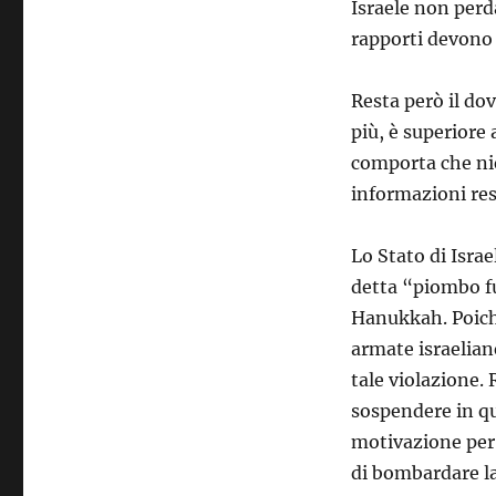
Israele non perda 
rapporti devono 
Resta però il dov
più, è superiore
comporta che nien
informazioni re
Lo Stato di Isra
detta “piombo fus
Hanukkah. Poiché 
armate israelian
tale violazione. 
sospendere in qu
motivazione per
di bombardare la