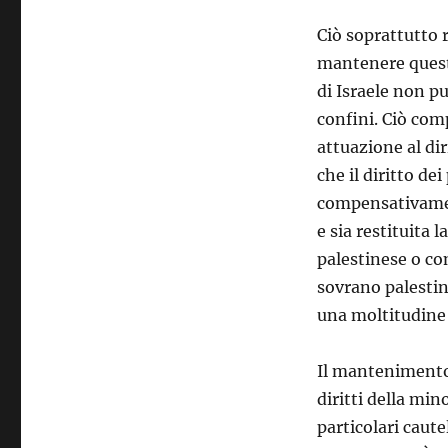
Ciò soprattutto 
mantenere questo
di Israele non 
confini. Ciò com
attuazione al dir
che il diritto de
compensativament
e sia restituita 
palestinese o co
sovrano palestin
una moltitudine 
Il mantenimento 
diritti della mi
particolari caute