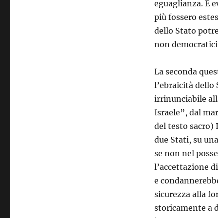
eguaglianza. È e
più fossero estes
dello Stato potr
non democratici
La seconda questi
l’ebraicità dello
irrinunciabile al
Israele”, dal ma
del testo sacro) 
due Stati, su un
se non nel posse
l’accettazione di
e condannerebbe 
sicurezza alla fo
storicamente a de