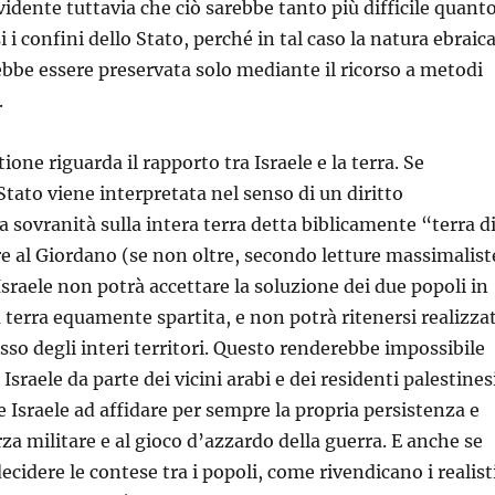
vidente tuttavia che ciò sarebbe tanto più difficile quant
i i confini dello Stato, perché in tal caso la natura ebraic
ebbe essere preservata solo mediante il ricorso a metodi
.
one riguarda il rapporto tra Israele e la terra. Se
 Stato viene interpretata nel senso di un diritto
la sovranità sulla intera terra detta biblicamente “terra d
re al Giordano (se non oltre, secondo letture massimalist
Israele non potrà accettare la soluzione dei due popoli in
a terra equamente spartita, e non potrà ritenersi realizza
sso degli interi territori. Questo renderebbe impossibile
 Israele da parte dei vicini arabi e dei residenti palestines
Israele ad affidare per sempre la propria persistenza e
rza militare e al gioco d’azzardo della guerra. E anche se
cidere le contese tra i popoli, come rivendicano i realist