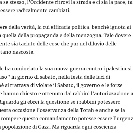
se stesso, l’Occidente ritrovi la strada e ci sia la pace, ta
essere radicalmente cambiati.
ere della verità, la cui efficacia politica, benché ignota ai
 a quella della propaganda e della menzogna. Tale dovere
te sia taciuto delle cose che pur nel diluvio delle
stano nascoste.
ele ha cominciato la sua nuova guerra contro i palestinesi
o” in giorno di sabato, nella festa delle luci di
si trattava di violare il Sabato, il governo e le forze
e hanno chiesto e ottenuto dai rabbini l’autorizzazione 
Riguarda gli ebrei la questione se i rabbini potessero
esta occasione l’osservanza della Torah e anche se la
 rompere questo comandamento potesse essere l’urgen
 popolazione di Gaza. Ma riguarda ogni coscienza