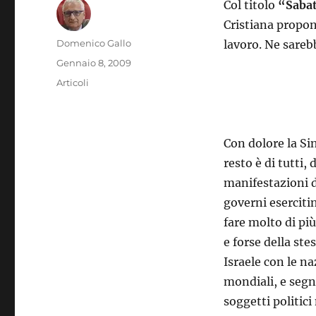
Col titolo
“Sabat
Cristiana propon
Autore
Domenico Gallo
lavoro. Ne sareb
Pubblicato
Gennaio 8, 2009
il
Categorie
Articoli
Con dolore la Si
resto è di tutti,
manifestazioni di
governi eserciti
fare molto di più
e forse della ste
Israele con le na
mondiali, e segna
soggetti politici