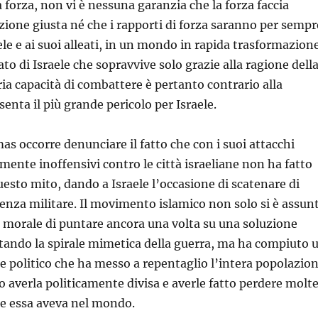
 forza, non vi è nessuna garanzia che la forza faccia
uzione giusta né che i rapporti di forza saranno per sempr
ele e ai suoi alleati, in un mondo in rapida trasformazione
ato di Israele che sopravvive solo grazie alla ragione dell
ria capacità di combattere è pertanto contrario alla
enta il più grande pericolo per Israele.
s occorre denunciare il fatto che con i suoi attacchi
rmente inoffensivi contro le città israeliane non ha fatto
uesto mito, dando a Israele l’occasione di scatenare di
enza militare. Il movimento islamico non solo si è assun
à morale di puntare ancora una volta su una soluzione
tando la spirale mimetica della guerra, ma ha compiuto 
e politico che ha messo a repentaglio l’intera popolazio
o averla politicamente divisa e averle fatto perdere molt
he essa aveva nel mondo.