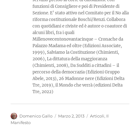
funzioni di Consigliere e poi di Presidente di
Sezione. E’ stato attivo nel Comitato per il No alla
riforma costituzionale Boschi/Renzi. Collabora
con quotidiani e riviste ed è autore o coautore di
alcuni libri, fra i quali
Millenovecentonovantacinque – Cronache da
Palazzo Madama ed oltre (Edizioni Associate,
1999), Salviamo la Costituzione (Chimienti,
2006), La dittatura della maggioranza
(Chimienti, 2008), Da Sudditi a cittadini – il
percorso della democrazia (Edizioni Gruppo
Abele, 2013), 26 Madonne nere (Edizioni Delta
Tre, 2019), il Mondo che verrà (edizioni Delta
Tre, 2022)
Autore
Pubblicato
Categorie
Domenico Gallo
Marzo 2, 2013
Articoli
,
Il
il
Manifesto