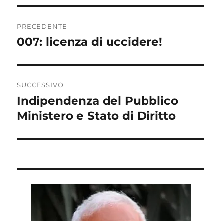
Navigazione
PRECEDENTE
articoli
007: licenza di uccidere!
Articolo
precedente:
SUCCESSIVO
Indipendenza del Pubblico
Articolo
successivo:
Ministero e Stato di Diritto