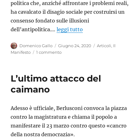
politica che, anziché affrontare i problemi reali,
ha cavalcato il disagio sociale per costruirsi un
consenso fondato sulle illusioni
dell’antipolitica.…
leggi tutto
Autore
Pubblicato
Categorie
Domenico Gallo
Giugno 24, 2020
Articoli
,
Il
il
su
Manifesto
1 commento
Referendum
costituzionale:
No
L’ultimo attacco del
alla
grande
caimano
menzogna
Adesso è ufficiale, Berlusconi convoca la piazza
contro la magistratura e chiama il popolo a
manifestare il 23 marzo contro questo «cancro
della nostra democrazia».