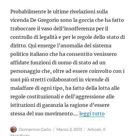
Probabilmente le ultime rivelazioni sulla
vicenda De Gregorio sono la goccia che ha fatto
traboccare il vaso dell’insofferenza per il
controllo di legalità e per le regole dello stato di
diritto. Qui emerge l’anomalia del sistema
politico italiano che ha consentito venissero
affidate funzioni di uomo di stato ad un
personaggio che, oltre ad essere coinvolto con i
suoi più stretti collaboratori in vicende di
malaffare di ogni tipo, ha fatto della lotta alle
regole costituzionali e dell’aggressione alle
istituzioni di garanzia la ragione d’essere
stessa del suo movimento.…
leggi tutto
Autore
Pubblicato
Categorie
Domenico Gallo
Marzo 2, 2013
Articoli
,
Il
il
Manifesto