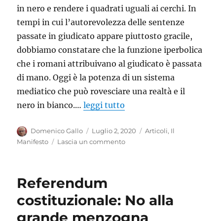
in nero e rendere i quadrati uguali ai cerchi. In
tempi in cui l’autorevolezza delle sentenze
passate in giudicato appare piuttosto gracile,
dobbiamo constatare che la funzione iperbolica
che i romani attribuivano al giudicato è passata
di mano. Oggi è la potenza di un sistema
mediatico che può rovesciare una realtà e il
nero in bianco.…
leggi tutto
Autore
Pubblicato
Categorie
Domenico Gallo
Luglio 2, 2020
Articoli
,
Il
il
su
Manifesto
Lascia un commento
La
potenza
mediatica
Referendum
contro
la
costituzionale: No alla
sentenza
grande menzogna
Mediaset