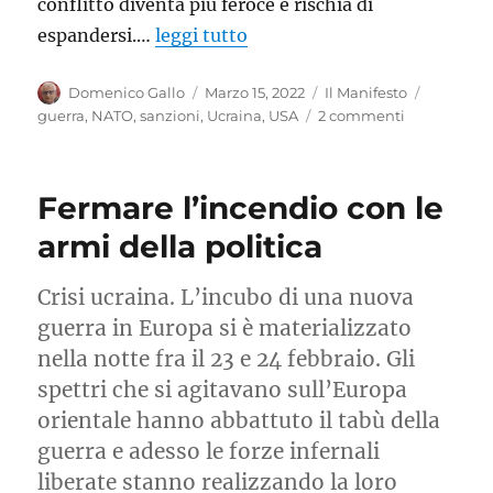
conflitto diventa più feroce e rischia di
espandersi.…
leggi tutto
Autore
Pubblicato
Categorie
Tag
Domenico Gallo
Marzo 15, 2022
Il Manifesto
il
su
guerra
,
NATO
,
sanzioni
,
Ucraina
,
USA
2 commenti
Guardare
al
futuro
Fermare l’incendio con le
per
fermare
armi della politica
il
massacro
Crisi ucraina. L’incubo di una nuova
guerra in Europa si è materializzato
nella notte fra il 23 e 24 febbraio. Gli
spettri che si agitavano sull’Europa
orientale hanno abbattuto il tabù della
guerra e adesso le forze infernali
liberate stanno realizzando la loro