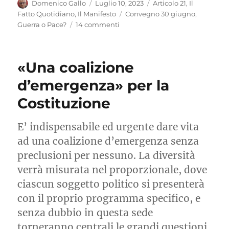
Autore
Pubblicato
Categorie
Domenico Gallo
Luglio 10, 2023
Articolo 21
,
Il
il
Tag
Fatto Quotidiano
,
Il Manifesto
Convegno 30 giugno
,
su
Guerra o Pace?
14 commenti
Cessate
il
fuoco:
«Una coalizione
la
parola
d’emergenza» per la
alla
Costituzione
diplomazia
E’ indispensabile ed urgente dare vita
ad una coalizione d’emergenza senza
preclusioni per nessuno. La diversità
verrà misurata nel proporzionale, dove
ciascun soggetto politico si presenterà
con il proprio programma specifico, e
senza dubbio in questa sede
torneranno centrali le grandi questioni