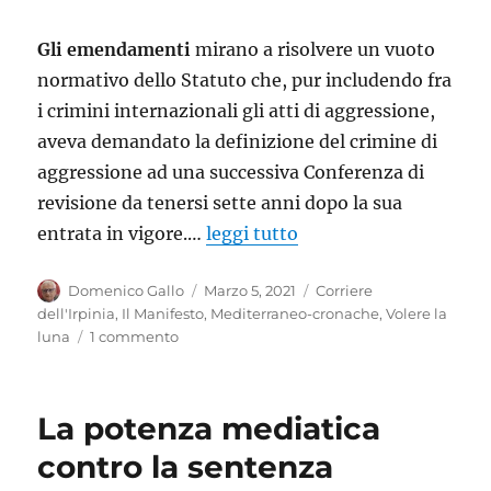
Gli emendamenti
mirano a risolvere un vuoto
normativo dello Statuto che, pur includendo fra
i crimini internazionali gli atti di aggressione,
aveva demandato la definizione del crimine di
aggressione ad una successiva Conferenza di
revisione da tenersi sette anni dopo la sua
entrata in vigore.…
leggi tutto
Autore
Pubblicato
Categorie
Domenico Gallo
Marzo 5, 2021
Corriere
il
dell'Irpinia
,
Il Manifesto
,
Mediterraneo-cronache
,
Volere la
su
luna
1 commento
NON
E’
UN
La potenza mediatica
ATTO
POLITICO
contro la sentenza
MA