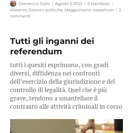
Autore
Pubblicato
Categorie
Tag
Domenico Gallo
Agosto 3, 2022
Il Manifesto
il
Alleanze
,
Elezioni politiche
,
Maggioritario
,
rosatellum
2
su
commenti
«Una
coalizione
d’emergenza»
Tutti gli inganni dei
per
la
referendum
Costituzione
tutti i quesiti esprimono, con gradi
diversi, diffidenza nei confronti
dell’esercizio della giurisdizione e del
controllo di legalità. Quel che è più
grave, tendono a smantellare il
contrasto alle attività criminali in corso