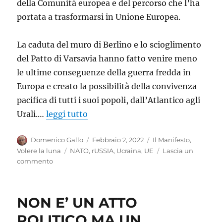
della Comunità europea e del percorso che l’ha
portata a trasformarsi in Unione Europea.
La caduta del muro di Berlino e lo scioglimento
del Patto di Varsavia hanno fatto venire meno
le ultime conseguenze della guerra fredda in
Europa e creato la possibilità della convivenza
pacifica di tutti i suoi popoli, dall’Atlantico agli
Urali.…
leggi tutto
Autore
Pubblicato
Categorie
Domenico Gallo
Febbraio 2, 2022
Il Manifesto
,
il
Tag
Volere la luna
NATO
,
rUSSIA
,
Ucraina
,
UE
Lascia un
su
commento
Mobilitarsi
per
impedire
NON E’ UN ATTO
il
ritorno
POLITICO MA UN