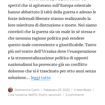
spettri che si agitavano sull’Europa orientale
hanno abbattuto il tabù della guerra e adesso le
forze infernali liberate stanno realizzando la
loro mietitura di distruzione e morte. Noi siamo
convinti che la guerra sia un male in sé stessa e
che nessuna ragione politica può rendere
questo male conveniente o giustificabile. Tanto
più nel teatro dell’Ucraina dove l’esasperazione
e la strumentalizzazione politica di opposti
nazionalismi ha provocato già un conflitto
doloroso che si è trascinato per otto anni senza
soluzione.…
leggi tutto
Autore
Pubblicato
Categorie
Tag
Domenico Gallo
Febbraio 27, 2022
Il Manifesto
il
su
Crisi Ucraina
,
NATO
,
Putin
,
sanzioni
2 commenti
Fermare
l’incendio