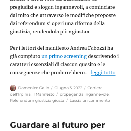
pregiudizi e slogan ingannevoli, a cominciare
dal mito che attraverso le modifiche proposte
dai referendum si operi una riforma della
giustizia, rendendola più «giusta».
Per i lettori del manifesto Andrea Fabozzi ha
già compiuto
un primo screening
descrivendo i
caratteri essenziali di ciascun quesito e le
conseguenze che produrrebbero.…
leggi tutto
Autore
Pubblicato
Categorie
Domenico Gallo
Giugno 3, 2022
Corriere
il
Tag
dell'Irpinia
,
Il Manifesto
propaganda ingannevole
,
su
Referendum giustizia giusta
Lascia un commento
Tutti
gli
inganni
Guardare al futuro per
dei
referendu