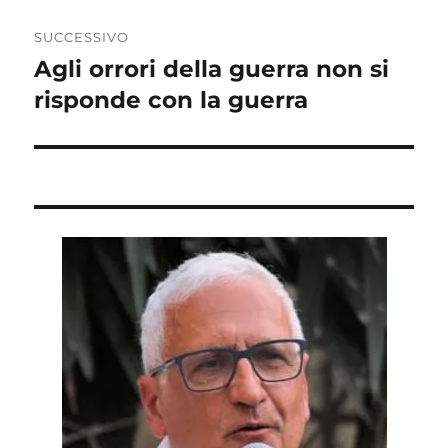
SUCCESSIVO
Agli orrori della guerra non si
Articolo
successivo:
risponde con la guerra