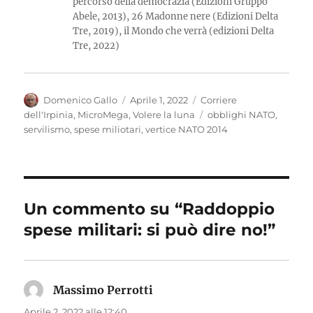
percorso della democrazia (Edizioni Gruppo
Abele, 2013), 26 Madonne nere (Edizioni Delta
Tre, 2019), il Mondo che verrà (edizioni Delta
Tre, 2022)
Autore
Pubblicato
Categorie
Domenico Gallo
Aprile 1, 2022
Corriere
il
Tag
dell'Irpinia
,
MicroMega
,
Volere la luna
obblighi NATO
,
servilismo
,
spese miliotari
,
vertice NATO 2014
Un commento su “Raddoppio
spese militari: si può dire no!”
Massimo Perrotti
ha
detto:
Aprile 2, 2022 alle 12:40