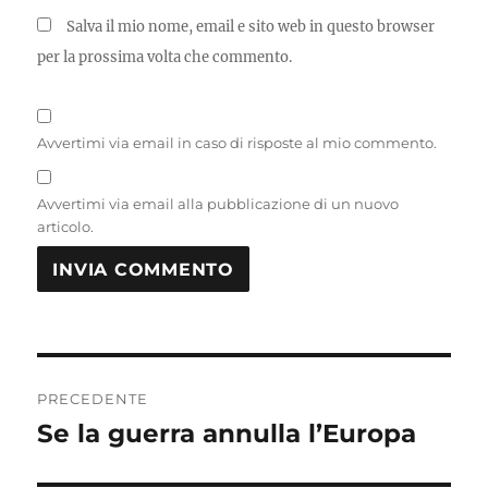
Salva il mio nome, email e sito web in questo browser
per la prossima volta che commento.
Avvertimi via email in caso di risposte al mio commento.
Avvertimi via email alla pubblicazione di un nuovo
articolo.
Navigazione
PRECEDENTE
articoli
Se la guerra annulla l’Europa
Articolo
precedente: