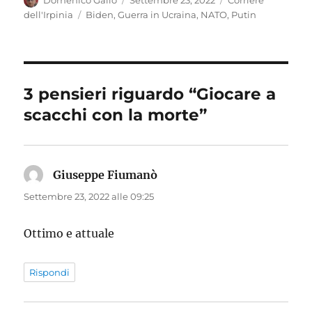
il
Tag
dell'Irpinia
Biden
,
Guerra in Ucraina
,
NATO
,
Putin
3 pensieri riguardo “Giocare a
scacchi con la morte”
Giuseppe Fiumanò
ha
detto:
Settembre 23, 2022 alle 09:25
Ottimo e attuale
Rispondi