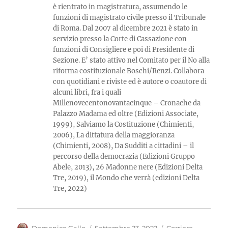
è rientrato in magistratura, assumendo le
funzioni di magistrato civile presso il Tribunale
di Roma. Dal 2007 al dicembre 2021 è stato in
servizio presso la Corte di Cassazione con
funzioni di Consigliere e poi di Presidente di
Sezione. E’ stato attivo nel Comitato per il No alla
riforma costituzionale Boschi/Renzi. Collabora
con quotidiani e riviste ed è autore o coautore di
alcuni libri, fra i quali
Millenovecentonovantacinque – Cronache da
Palazzo Madama ed oltre (Edizioni Associate,
1999), Salviamo la Costituzione (Chimienti,
2006), La dittatura della maggioranza
(Chimienti, 2008), Da Sudditi a cittadini – il
percorso della democrazia (Edizioni Gruppo
Abele, 2013), 26 Madonne nere (Edizioni Delta
Tre, 2019), il Mondo che verrà (edizioni Delta
Tre, 2022)
Autore
Pubblicato
Categorie
Domenico Gallo
Settembre 23, 2022
Corriere