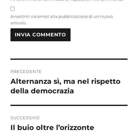
Avvertimi via email alla pubblicazione di un nuovo
articolo.
Navigazione
PRECEDENTE
articoli
Alternanza sì, ma nel rispetto
Articolo
precedente:
della democrazia
SUCCESSIVO
Il buio oltre l’orizzonte
Articolo
successivo: