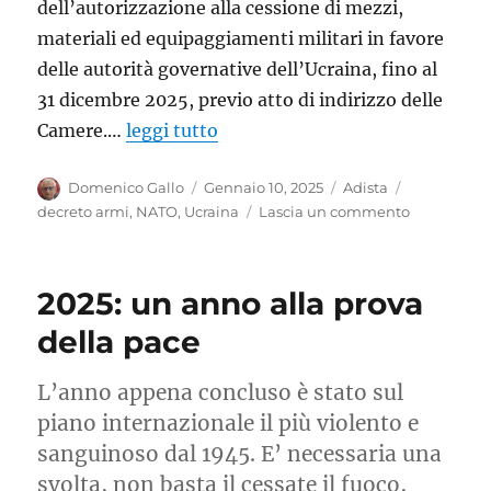
dell’autorizzazione alla cessione di mezzi,
materiali ed equipaggiamenti militari in favore
delle autorità governative dell’Ucraina, fino al
31 dicembre 2025, previo atto di indirizzo delle
Camere.…
leggi tutto
Autore
Pubblicato
Categorie
Tag
Domenico Gallo
Gennaio 10, 2025
Adista
il
su
decreto armi
,
NATO
,
Ucraina
Lascia un commento
Il
Parlament
respinga
2025: un anno alla prova
il
decreto
della pace
armi
L’anno appena concluso è stato sul
piano internazionale il più violento e
sanguinoso dal 1945. E’ necessaria una
svolta, non basta il cessate il fuoco,