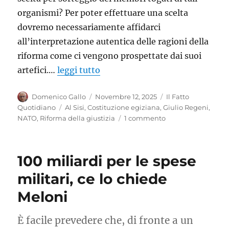
organismi? Per poter effettuare una scelta
dovremo necessariamente affidarci
all’interpretazione autentica delle ragioni della
riforma come ci vengono prospettate dai suoi
artefici.…
leggi tutto
Autore
Pubblicato
Categorie
Domenico Gallo
Novembre 12, 2025
Il Fatto
il
Tag
Quotidiano
Al Sisi
,
Costituzione egiziana
,
Giulio Regeni
,
su
NATO
,
Riforma della giustizia
1 commento
Giustizia:
se
la
100 miliardi per le spese
riforma
si
militari, ce lo chiede
ispira
Meloni
al
modello
egiziano
È facile prevedere che, di fronte a un