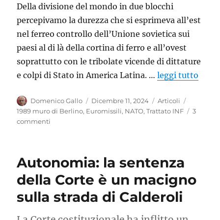
Della divisione del mondo in due blocchi
percepivamo la durezza che si esprimeva all’est
nel ferreo controllo dell’Unione sovietica sui
paesi al di là della cortina di ferro e all’ovest
soprattutto con le tribolate vicende di dittature
e colpi di Stato in America Latina. …
leggi tutto
Autore
Pubblicato
Categorie
Tag
Domenico Gallo
Dicembre 11, 2024
Articoli
il
1989 muro di Berlino
,
Euromissili
,
NATO
,
Trattato INF
3
su
commenti
L’avvenire
ormai
è
Autonomia: la sentenza
quasi
passato
della Corte è un macigno
sulla strada di Calderoli
La Corte costituzionale ha inflitto un