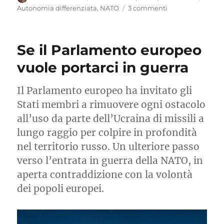
il
su
Autonomia differenziata
,
NATO
3 commenti
Autonomia:
la
sentenza
Se il Parlamento europeo
della
Corte
vuole portarci in guerra
è
un
Il Parlamento europeo ha invitato gli
macigno
sulla
Stati membri a rimuovere ogni ostacolo
strada
all’uso da parte dell’Ucraina di missili a
di
lungo raggio per colpire in profondità
Calderoli
nel territorio russo. Un ulteriore passo
verso l’entrata in guerra della NATO, in
aperta contraddizione con la volontà
dei popoli europei.