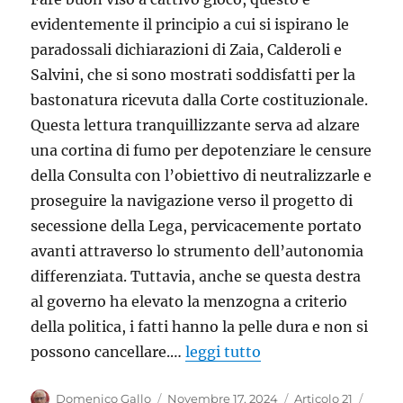
evidentemente il principio a cui si ispirano le
paradossali dichiarazioni di Zaia, Calderoli e
Salvini, che si sono mostrati soddisfatti per la
bastonatura ricevuta dalla Corte costituzionale.
Questa lettura tranquillizzante serva ad alzare
una cortina di fumo per depotenziare le censure
della Consulta con l’obiettivo di neutralizzarle e
proseguire la navigazione verso il progetto di
secessione della Lega, pervicacemente portato
avanti attraverso lo strumento dell’autonomia
differenziata. Tuttavia, anche se questa destra
al governo ha elevato la menzogna a criterio
della politica, i fatti hanno la pelle dura e non si
possono cancellare.…
leggi tutto
Autore
Pubblicato
Categorie
Tag
Domenico Gallo
Novembre 17, 2024
Articolo 21