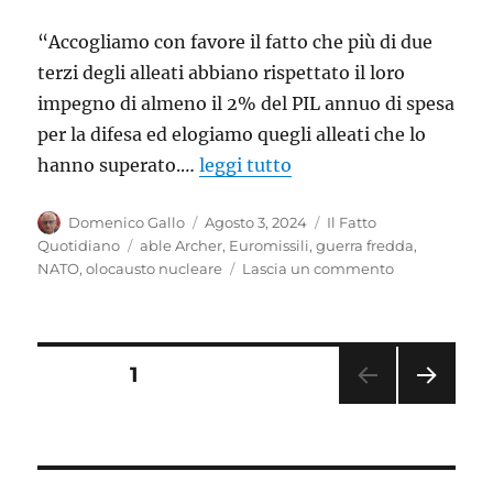
“Accogliamo con favore il fatto che più di due
terzi degli alleati abbiano rispettato il loro
impegno di almeno il 2% del PIL annuo di spesa
per la difesa ed elogiamo quegli alleati che lo
hanno superato.…
leggi tutto
Autore
Pubblicato
Categorie
Domenico Gallo
Agosto 3, 2024
Il Fatto
il
Tag
Quotidiano
able Archer
,
Euromissili
,
guerra fredda
,
su
NATO
,
olocausto nucleare
Lascia un commento
I
nuovi
euromissili:
che
Paginazione
PAGINA
1
follia!
PAGI
degli
NA
SUC
articoli
CESS