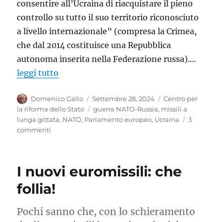
consentire all’Ucraina di riacquistare il pieno
controllo su tutto il suo territorio riconosciuto
a livello internazionale” (compresa la Crimea,
che dal 2014 costituisce una Repubblica
autonoma inserita nella Federazione russa).…
leggi tutto
Autore
Pubblicato
Categorie
Domenico Gallo
Settembre 28, 2024
Centro per
il
Tag
la riforma dello Stato
guerra NATO-Russia
,
missili a
lunga gittata
,
NATO
,
Parlamento europeo
,
Ucraina
3
su
commenti
Se
il
Parlamento
I nuovi euromissili: che
europeo
vuole
follia!
portarci
in
Pochi sanno che, con lo schieramento
guerra