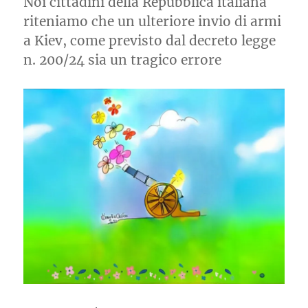
Noi cittadini della Repubblica italiana
guerre
riteniamo che un ulteriore invio di armi
a Kiev, come previsto dal decreto legge
n. 200/24 sia un tragico errore