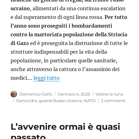
ucraino
, alimentati da una continua escalation
e dal superamento di ogni linea rossa.
Per tutto
l’anno sono proseguiti i bombardamenti
contro la martoriata popolazione della Striscia
di Gaz
a ed è proseguita la distruzione di tutte le
strutture indispensabili per la vita della
popolazione, in particolare quelle sanitarie,
anche attraverso la cattura o l’assassinio dei
medici.…
leggi tutto
Autore
Pubblicato
Categorie
Domenico Gallo
Gennaio 4, 2025
Volere la luna
il
Tag
su
Genocidio
,
guerra Russo-Ucraina
,
NATO
2 commenti
2025:
un
anno
L’avvenire ormai è quasi
alla
prova
passato