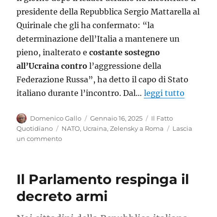
presidente della Repubblica Sergio Mattarella al
Quirinale che gli ha confermato: “la
determinazione dell’Italia a mantenere un
pieno, inalterato e
costante sostegno
all’Ucraina contro
l’aggressione della
Federazione Russa”, ha detto il capo di Stato
italiano durante l’incontro. Dal…
leggi tutto
Autore
Pubblicato
Categorie
Domenico Gallo
Gennaio 16, 2025
Il Fatto
il
Tag
Quotidiano
NATO
,
Ucraina
,
Zelensky a Roma
Lascia
su
un commento
Leader
italiani
ed
Il Parlamento respinga il
europei,
mai
decreto armi
stanchi
di