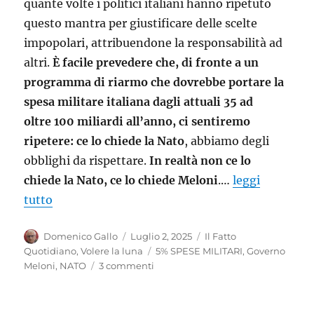
quante volte i politici italiani hanno ripetuto
questo mantra per giustificare delle scelte
impopolari, attribuendone la responsabilità ad
altri.
È
facile prevedere che, di fronte a un
programma di riarmo che dovrebbe portare la
spesa militare italiana dagli attuali 35 ad
oltre
100
miliardi all’anno, ci sentiremo
ripetere: ce lo chiede la N
ato
, abbiamo degli
obblighi da rispettare.
In realtà non ce lo
chiede la N
ato
, ce lo chiede Meloni
.…
leggi
tutto
Autore
Pubblicato
Categorie
Domenico Gallo
Luglio 2, 2025
Il Fatto
il
Tag
Quotidiano
,
Volere la luna
5% SPESE MILITARI
,
Governo
su
Meloni
,
NATO
3 commenti
100
miliardi
per