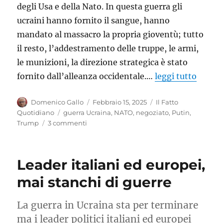
degli Usa e della Nato. In questa guerra gli
ucraini hanno fornito il sangue, hanno
mandato al massacro la propria gioventù; tutto
il resto, l’addestramento delle truppe, le armi,
le munizioni, la direzione strategica è stato
fornito dall’alleanza occidentale.…
leggi tutto
Autore
Pubblicato
Categorie
Domenico Gallo
Febbraio 15, 2025
Il Fatto
il
Tag
Quotidiano
guerra Ucraina
,
NATO
,
negoziato
,
Putin
,
su
Trump
3 commenti
Guerra
in
Ucraina:
Leader italiani ed europei,
il
Re
mai stanchi di guerre
è
nudo
La guerra in Ucraina sta per terminare
ma i leader politici italiani ed europei