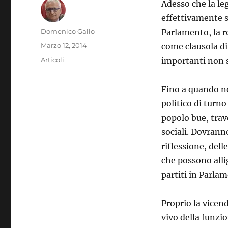
Adesso che la le
effettivamente s
Autore
Domenico Gallo
Parlamento, la r
Pubblicato
Marzo 12, 2014
come clausola di 
il
Categorie
Articoli
importanti non s
Fino a quando no
politico di turno
popolo bue, trav
sociali. Dovrann
riflessione, del
che possono alli
partiti in Parla
Proprio la vicen
vivo della funzi