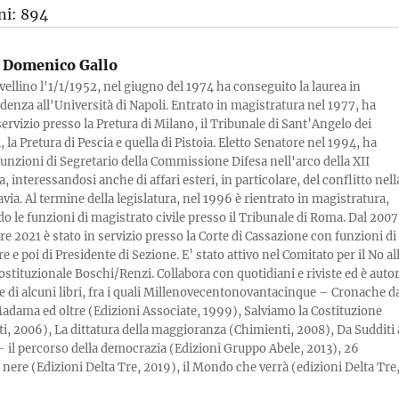
ni:
894
Domenico Gallo
vellino l'1/1/1952, nel giugno del 1974 ha conseguito la laurea in
denza all'Università di Napoli. Entrato in magistratura nel 1977, ha
servizio presso la Pretura di Milano, il Tribunale di Sant’Angelo dei
la Pretura di Pescia e quella di Pistoia. Eletto Senatore nel 1994, ha
 funzioni di Segretario della Commissione Difesa nell'arco della XII
a, interessandosi anche di affari esteri, in particolare, del conflitto nell
via. Al termine della legislatura, nel 1996 è rientrato in magistratura,
 le funzioni di magistrato civile presso il Tribunale di Roma. Dal 2007
re 2021 è stato in servizio presso la Corte di Cassazione con funzioni di
e e poi di Presidente di Sezione. E’ stato attivo nel Comitato per il No al
ostituzionale Boschi/Renzi. Collabora con quotidiani e riviste ed è auto
e di alcuni libri, fra i quali Millenovecentonovantacinque – Cronache d
adama ed oltre (Edizioni Associate, 1999), Salviamo la Costituzione
i, 2006), La dittatura della maggioranza (Chimienti, 2008), Da Sudditi 
 – il percorso della democrazia (Edizioni Gruppo Abele, 2013), 26
ere (Edizioni Delta Tre, 2019), il Mondo che verrà (edizioni Delta Tre