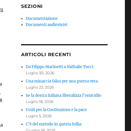
SEZIONI
li
Documentazione
Documenti audiovisivi
ARTICOLI RECENTI
Da Filippo Marinetti a Nathalie Tocci
Luglio 30, 2026
Una minaccia falsa per una guerra vera
a
Luglio 23, 2026
,
Se la destra italiana liberalizza l’omicidio
’8
Luglio 18, 2026
i
Uniti per la Costituzione e la pace
Luglio 5, 2026
C’è del metodo in questa follia
la
Giugno 18, 2026