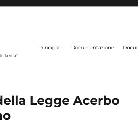
Principale
Documentazione
Docum
della vita"
della Legge Acerbo
mo