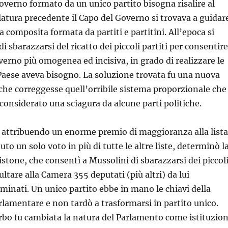
overno formato da un unico partito bisogna risalire al
slatura precedente il Capo del Governo si trovava a guidar
composita formata da partiti e partitini. All’epoca si
di sbarazzarsi del ricatto dei piccoli partiti per consentire
overno più omogenea ed incisiva, in grado di realizzare le
l Paese aveva bisogno. La soluzione trovata fu una nuova
 che correggesse quell’orribile sistema proporzionale che
 considerato una sciagura da alcune parti politiche.
 attribuendo un enorme premio di maggioranza alla lista
to un solo voto in più di tutte le altre liste, determinò l
istone, che consentì a Mussolini di sbarazzarsi dei piccol
pultare alla Camera 355 deputati (più altri) da lui
inati. Un unico partito ebbe in mano le chiavi della
amentare e non tardò a trasformarsi in partito unico.
rbo fu cambiata la natura del Parlamento come istituzio