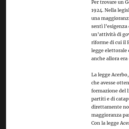
Per trovare un G
1924. Nella legi
una maggioranza 
sentì l’esigenza 
un’attività di g
riforme di cui i
legge elettorale
anche allora era
La legge Acerbo,
che avesse ottenu
formazione del l
partiti e di cata
direttamente nom
maggioranza parl
Con la legge Ace