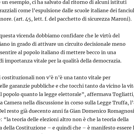
e un esempio, ci ha salvato dal ritorno di alcuni istituti
i razziali come l’espulsione dalle scuole italiane dei fanciul
inore. (art. 45, lett. f. del pacchetto di sicurezza Maroni).
questa vicenda dobbiamo confidare che le virtù del
ano in grado di attivare un circuito decisionale meno
nsentire al popolo italiano di mettere becco in una
di importanza vitale per la qualità della democrazia.
 costituzionali non v’è n’è una tanto vitale per
lle garanzie pubbliche e che tocchi tanto da vicino la vit
 il popolo quanto la legge elettorale”, affermava Togliatti
a Camera nella discussione in corso sulla Legge Truffa, l
Del resto già duecento anni fa Gian Domenico Romagnos
: “la teoria delle elezioni altro non è che la teoria della
ca della Costituzione – e quindi che – è manifesto essere 