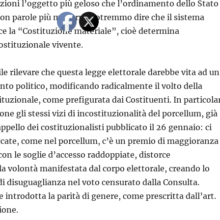
ezioni l’oggetto più geloso che l’ordinamento dello Stato
Con parole più moderne potremmo dire che il sistema
ce la “Costituzione materiale”, cioè determina
stituzionale vivente.
ile rilevare che questa legge elettorale darebbe vita ad un
o politico, modificando radicalmente il volto della
tuzionale, come prefigurata dai Costituenti. In particola
one gli stessi vizi di incostituzionalità del porcellum, già
ppello dei costituzionalisti pubblicato il 26 gennaio: ci
occate, come nel porcellum, c’è un premio di maggioranza
on le soglie d’accesso raddoppiate, distorce
 volontà manifestata dal corpo elettorale, creando lo
 di disuguaglianza nel voto censurato dalla Consulta.
 introdotta la parità di genere, come prescritta dall’art.
ione.