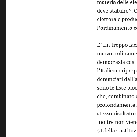
materia delle el
deve statuire”. 
elettorale produ
l’ordinamento co
E’ fin troppo fac
nuovo ordinament
democrazia costi
l’Italicum riprop
denunciati dall’a
sono le liste bl
che, combinato c
profondamente la
stesso risultato
Inoltre non viene
51 della Costituz