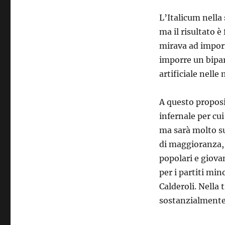
L’Italicum nella
ma il risultato è
mirava ad imporr
imporre un bipa
artificiale nelle
A questo proposi
infernale per cui
ma sarà molto su
di maggioranza, 
popolari e giova
per i partiti mi
Calderoli. Nella 
sostanzialmente 