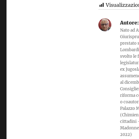
Visualizzazio
Autore:
Nato ad A
Giurispru
prestato 
Lombardi, 
svolto le
legislatur
ex Jugosla
assumendo
al dicemb
Consiglier
riforma c
o coautor
Palazzo M
(Chimient
cittadini
Madonne n
2022)