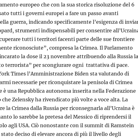
rlamento europeo che con la sua storica risoluzione del 6
ato tutti i governi europei a fare un passo avanti
della guerra, indicando specificamente l’esigenza di invia
eopard, strumenti indispensabili per consentire all’Ucrain
cuperare tutti i territori facenti parte delle sue frontiere
ente riconosciute”, compresa la Crimea. Il Parlamento
incarato la dose il 23 novembre attribuendo alla Russia l
to terrorista” per scongiurare ogni trattativa di pace.
York Times l’Amministrazione Biden sta valutando di
 armi necessarie per riconquistare la penisola di Crimea
e è una Repubblica autonoma inserita nella Federazione
 che Zelensky ha rivendicato più volte a voce alta. La
re la Crimea dalla Russia per riconsegnarla all’Ucraina è
anto lo sarebbe la pretesa del Messico di riprendersi il
olo agli USA. Ciò nonostante con il summit di Ramstein
stato deciso di elevare ancora di più il livello degli