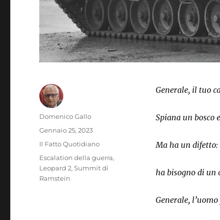
Generale, il tuo 
Autore
Domenico Gallo
Spiana un bosco e
Pubblicato
Gennaio 25, 2023
il
Categorie
Il Fatto Quotidiano
Ma ha un difetto:
Tag
Escalation della guerra
,
Leopard 2
,
Summit di
ha bisogno di un c
Ramstein
Generale, l’uomo 