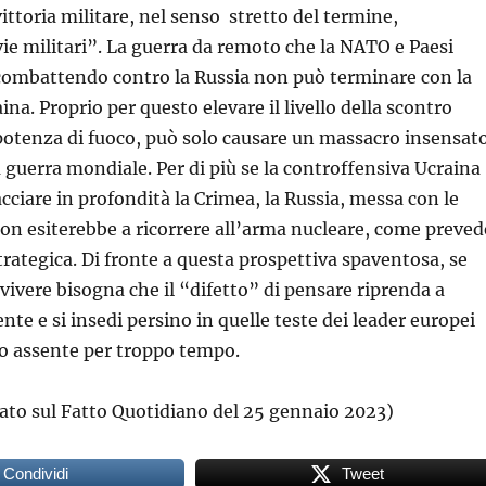
ittoria militare, nel senso stretto del termine,
 vie militari”. La guerra da remoto che la NATO e Paesi
 combattendo contro la Russia non può terminare con la
aina. Proprio per questo elevare il livello della scontro
otenza di fuoco, può solo causare un massacro insensato
 guerra mondiale. Per di più se la controffensiva Ucraina
cciare in profondità la Crimea, la Russia, messa con le
non esiterebbe a ricorrere all’arma nucleare, come preved
trategica. Di fronte a questa prospettiva spaventosa, se
ivere bisogna che il “difetto” di pensare riprenda a
gente e si insedi persino in quelle teste dei leader europei
ato assente per troppo tempo.
cato sul Fatto Quotidiano del 25 gennaio 2023)
Condividi
Tweet