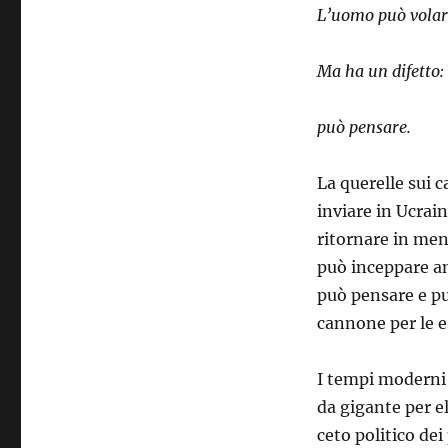
L’uomo può volar
Ma ha un difetto:
può pensare.
La querelle sui c
inviare in Ucrain
ritornare in ment
può inceppare a
può pensare e pu
cannone per le e
I tempi moderni 
da gigante per el
ceto politico de