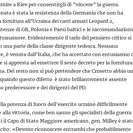
nire a Kiev per consentirgli di “vincere” la guerra.
nata è stata la resistenza della Germania che non ha
 fornitura all’Ucraina dei carri armati Leopard 2,
stenze di GB, Polonia e Paesi baltici e le raccomandazioni
tranamore. Evidentemente il tarlo del pensiero critico si
n una parte della classe dirigente tedesca. Nessuna
ce, è venuta dall’Italia, che ha accettato con entusiasmo 
 e si appresta ad emettere il sesto decreto per la fornitura
ina. Del resto non si può pretendere che Crosetto abbia u
 quando questo difetto è stato brillantemente assente
uo predecessore e dei dirigenti del PD.
la potenza di fuoco dell’esercito ucraino difficilmente
alla vittoria, come ben sanno gli specialisti della guerra
ti il Capo di Stato Maggiore americano, gen. Milley è stat
icito: «Devono riconoscere entrambi che probabilmente