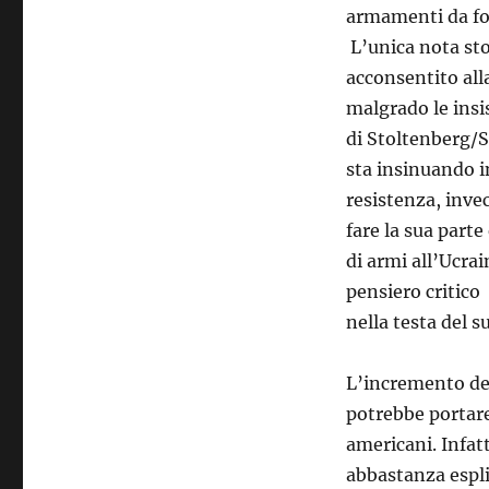
armamenti da for
L’unica nota sto
acconsentito alla
malgrado le insi
di Stoltenberg/S
sta insinuando i
resistenza, inve
fare la sua parte
di armi all’Ucra
pensiero critico
nella testa del s
L’incremento del
potrebbe portare 
americani. Infat
abbastanza espl