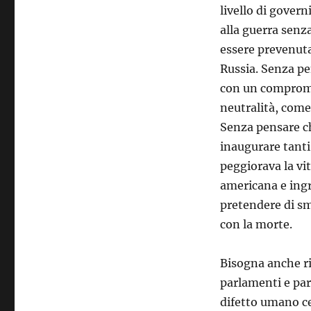
livello di govern
alla guerra senz
essere prevenuta
Russia. Senza pe
con un comprome
neutralità, come 
Senza pensare ch
inaugurare tanti
peggiorava la vi
americana e ingr
pretendere di s
con la morte.
Bisogna anche ri
parlamenti e part
difetto umano ce