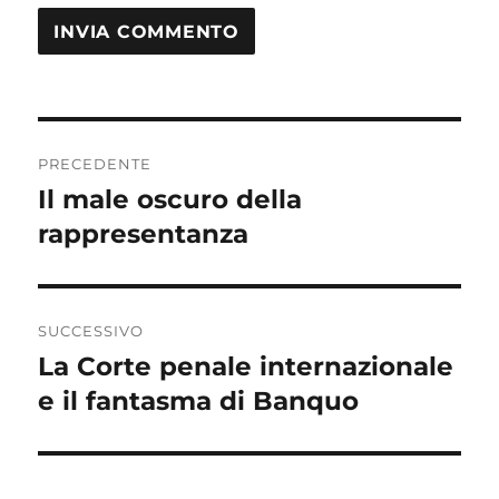
Navigazione
PRECEDENTE
articoli
Il male oscuro della
Articolo
precedente:
rappresentanza
SUCCESSIVO
La Corte penale internazionale
Articolo
successivo:
e il fantasma di Banquo