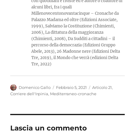
con quotidiani e riviste ed è autore o coautore di
alcuni libri, fra i quali
Millenovecentonovantacinque – Cronache da
Palazzo Madama ed oltre (Edizioni Associate,
1999), Salviamo la Costituzione (Chimienti,
2006), La dittatura della maggioranza
(Chimienti, 2008), Da Sudditi a cittadini – il
percorso della democrazia (Edizioni Gruppo
Abele, 2013), 26 Madonne nere (Edizioni Delta
Tre, 2019), il Mondo che verrà (edizioni Delta
Tre, 2022)
Autore
Pubblicato
Categorie
Domenico Gallo
Febbraio 5, 2021
Articolo 21
,
il
Corriere dell'Irpinia
,
Mediterraneo-cronache
Lascia un commento