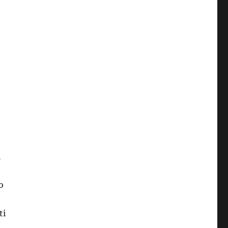
i
o
ti