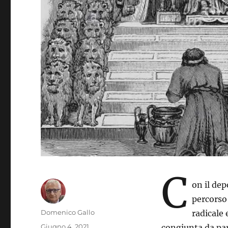
C
on il dep
percorso 
Autore
Domenico Gallo
radicale 
Pubblicato
Giugno 4, 2021
congiunta da par