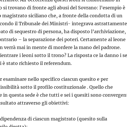
 si trovano di fronte agli abusi del Sovrano: l’esempio è
o magistrato siciliano che, a fronte della condotta di un
econdo il Tribunale dei Ministri- integrava astrattamente
eato di sequestro di persona, ha disposto l’archiviazione,
ntrario – la separazione dei poteri. Certamente al leone
on verrà mai in mente di mordere la mano del padrone.
rientrare i leoni sotto il trono? La risposta ce la danno i se
li è stato richiesto il referendum.
r esaminare nello specifico ciascun quesito e per
sibilità sotto il profilo costituzionale . Quello che
 in questa sede è che tutti e sei i quesiti sono convergen
isultato attraverso gli obiettivi:
indipendenza di ciascun magistrato (quesito sulla
vile diretta);