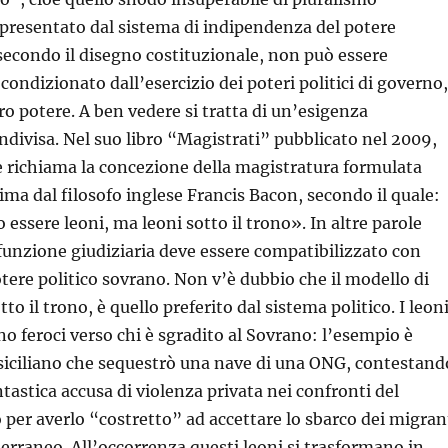
ppresentato dal sistema di indipendenza del potere
 secondo il disegno costituzionale, non può essere
condizionato dall’esercizio dei poteri politici di governo,
ro potere. A ben vedere si tratta di un’esigenza
divisa. Nel suo libro “Magistrati” pubblicato nel 2009,
 richiama la concezione della magistratura formulata
rima dal filosofo inglese Francis Bacon, secondo il quale:
 essere leoni, ma leoni sotto il trono». In altre parole
a funzione giudiziaria deve essere compatibilizzato con
otere politico sovrano. Non v’è dubbio che il modello di
tto il trono, è quello preferito dal sistema politico. I leon
no feroci verso chi è sgradito al Sovrano: l’esempio è
siciliano che sequestrò una nave di una ONG, contestand
ntastica accusa di violenza privata nei confronti del
 per averlo “costretto” ad accettare lo sbarco dei migran
terraneo. All’occorrenza questi leoni si trasformano in