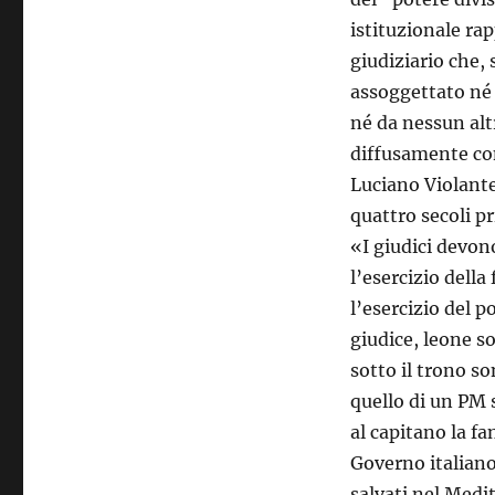
istituzionale ra
giudiziario che,
assoggettato né 
né da nessun alt
diffusamente con
Luciano Violante
quattro secoli p
«I giudici devono
l’esercizio dell
l’esercizio del p
giudice, leone so
sotto il trono so
quello di un PM 
al capitano la fa
Governo italiano
salvati nel Medi