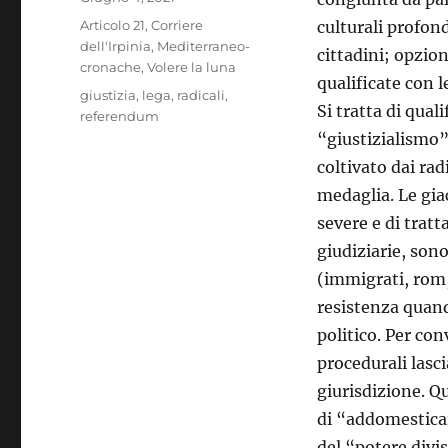
il
Categorie
Articolo 21
,
Corriere
culturali profond
dell'Irpinia
,
Mediterraneo-
cittadini; opzio
cronache
,
Volere la luna
qualificate con 
Tag
giustizia
,
lega
,
radicali
,
Si tratta di qual
referendum
“giustizialismo” 
coltivato dai rad
medaglia. Le giac
severe e di tratt
giudiziarie, son
(immigrati, rom,
resistenza quando
politico. Per con
procedurali lasci
giurisdizione. Q
di “addomesticar
del “potere divi