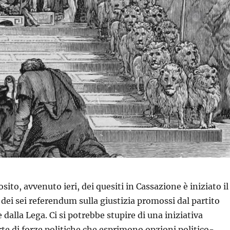
osito, avvenuto ieri, dei quesiti in Cassazione è iniziato il
dei sei referendum sulla giustizia promossi dal partito
e dalla Lega. Ci si potrebbe stupire di una iniziativa
te di forze politiche che esprimono opzioni politico-