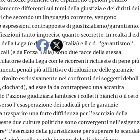
amente differenti sui temi della giustizia e dei diritti dei
ni che secondo un linguaggio corrente, vengono
le espressioni contrapposte di giustizialismo/garantismo.
ificazioni tanto imprecise quanto scorrette. In realtà il c.d
della Lega (e di Fratelli d’Italia) e il c.d. “garantismo”
icali (e da Forza Italia) sono due facce della stessa
ulatorie della Lega con le ricorrenti richieste di pene più
amenti penali più afflittivi e di riduzione delle garanzie
o rivolte esclusivamente nei confronti dei soggetti deboli
 clochard), ad esse fa da contrappeso una accanita
 l’azione giudiziaria lambisce i colletti bianchi o il ceto
verso l’esasperazione dei radicali per le garanzie
a trasparire una forte diffidenza per l’esercizio della
ueste due culture politiche sono convergenti nell’esigenz
e” l’esercizio della giurisdizione per superare lo scanda
so”, cioè quello snodo insuperabile di pluralismo