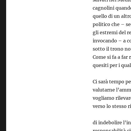
cagnolini quando
quello di un altr
politico che – s
gli estremi del r
invocando – a co
sotto il trono n
Come si fa a far 
quesiti per i qua
Ci sarà tempo pe
valutarne l’ammis
vogliamo rilevare
verso lo stesso r
di indebolire l’
responsabilità ci