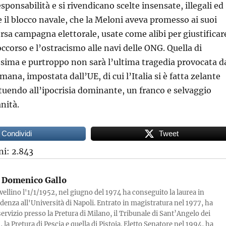
esponsabilità e si rivendicano scelte insensate, illegali ed
e il blocco navale, che la Meloni aveva promesso ai suoi
orsa campagna elettorale, usate come alibi per giustificar
ccorso e l’ostracismo alle navi delle ONG. Quella di
sima e purtroppo non sarà l’ultima tragedia provocata d
mana, impostata dall’UE, di cui l’Italia si è fatta zelante
ituendo all’ipocrisia dominante, un franco e selvaggio
nità.
Condividi
Tweet
ni:
2.843
Domenico Gallo
vellino l'1/1/1952, nel giugno del 1974 ha conseguito la laurea in
denza all'Università di Napoli. Entrato in magistratura nel 1977, ha
servizio presso la Pretura di Milano, il Tribunale di Sant’Angelo dei
la Pretura di Pescia e quella di Pistoia. Eletto Senatore nel 1994, ha