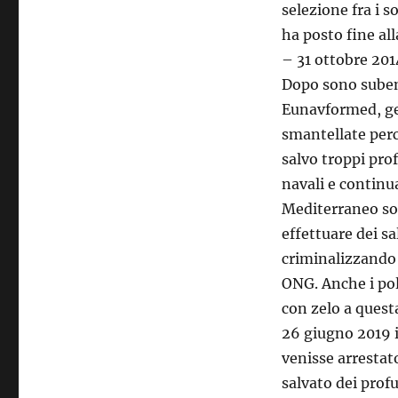
selezione fra i s
ha posto fine al
– 31 ottobre 201
Dopo sono suben
Eunavformed, ge
smantellate perc
salvo troppi prof
navali e continua
Mediterraneo sol
effettuare dei sa
criminalizzando l
ONG. Anche i pol
con zelo a quest
26 giugno 2019 i
venisse arrestato
salvato dei prof