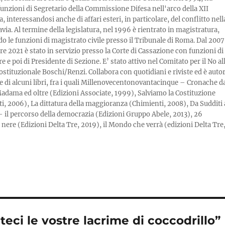
 funzioni di Segretario della Commissione Difesa nell'arco della XII
a, interessandosi anche di affari esteri, in particolare, del conflitto nell
via. Al termine della legislatura, nel 1996 è rientrato in magistratura,
 le funzioni di magistrato civile presso il Tribunale di Roma. Dal 2007
re 2021 è stato in servizio presso la Corte di Cassazione con funzioni di
e e poi di Presidente di Sezione. E’ stato attivo nel Comitato per il No al
ostituzionale Boschi/Renzi. Collabora con quotidiani e riviste ed è auto
e di alcuni libri, fra i quali Millenovecentonovantacinque – Cronache d
adama ed oltre (Edizioni Associate, 1999), Salviamo la Costituzione
i, 2006), La dittatura della maggioranza (Chimienti, 2008), Da Sudditi 
 – il percorso della democrazia (Edizioni Gruppo Abele, 2013), 26
ere (Edizioni Delta Tre, 2019), il Mondo che verrà (edizioni Delta Tre
teci le vostre lacrime di coccodrillo”