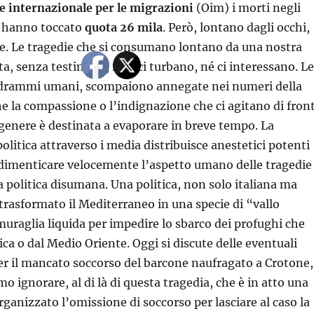
e internazionale per le migrazioni
(Oim) i morti negli
i hanno toccato
quota 26 mila
. Però, lontano dagli occhi,
e. Le tragedie che si consumano lontano da una nostra
ta, senza testimoni, non ci turbano, né ci interessano. Le
o drammi umani, scompaiono annegate nei numeri della
che la compassione o l’indignazione che ci agitano di fron
o genere è destinata a evaporare in breve tempo. La
litica attraverso i media distribuisce anestetici potenti
 dimenticare velocemente l’aspetto umano delle tragedie
 politica disumana. Una politica, non solo italiana ma
trasformato il Mediterraneo in una specie di “vallo
muraglia liquida per impedire lo sbarco dei profughi che
ca o dal Medio Oriente. Oggi si discute delle eventuali
er il mancato soccorso del barcone naufragato a Crotone,
o ignorare, al di là di questa tragedia, che è in atto una
rganizzato l’omissione di soccorso per lasciare al caso la