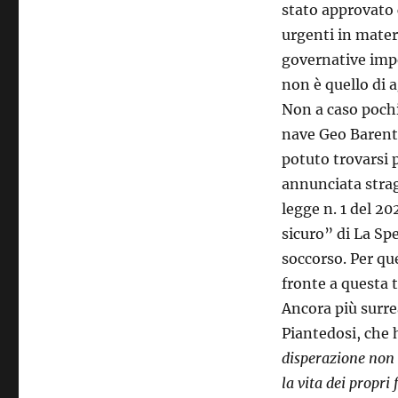
stato approvato c
urgenti in materi
governative impe
non è quello di a
Non a caso pochi
nave Geo Barents
potuto trovarsi 
annunciata strag
legge n. 1 del 20
sicuro” di La Spe
soccorso. Per que
fronte a questa t
Ancora più surre
Piantedosi, che h
disperazione non 
la vita dei propri 