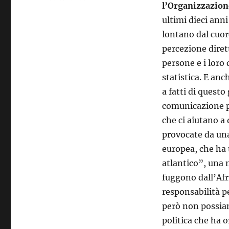
l’Organizzazion
ultimi dieci ann
lontano dal cuor
percezione diret
persone e i lor
statistica. E an
a fatti di quest
comunicazione po
che ci aiutano a
provocate da una
europea, che ha 
atlantico”, una 
fuggono dall’Afri
responsabilità p
però non possiam
politica che ha o