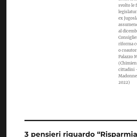
svolto le
legislatur
ex Jugosla
assumendo
al dicemb
Consiglier
riforma c
o coautor
Palazzo M
(Chimient
cittadini
Madonne n
2022)
3 pensieri riguardo “Risparmia