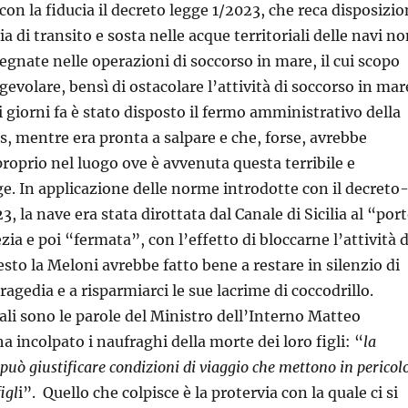
on la fiducia il decreto legge 1/2023, che reca disposizio
a di transito e sosta nelle acque territoriali delle navi n
gnate nelle operazioni di soccorso in mare, il cui scopo
gevolare, bensì di ostacolare l’attività di soccorso in mar
 giorni fa è stato disposto il fermo amministrativo della
, mentre era pronta a salpare e che, forse, avrebbe
proprio nel luogo ove è avvenuta questa terribile e
e. In applicazione delle norme introdotte con il decreto
23, la nave era stata dirottata dal Canale di Sicilia al “por
zia e poi “fermata”, con l’effetto di bloccarne l’attività d
sto la Meloni avrebbe fatto bene a restare in silenzio di
ragedia e a risparmiarci le sue lacrime di coccodrillo.
ali sono le parole del Ministro dell’Interno Matteo
a incolpato i naufraghi della morte dei loro figli: “
la
può giustificare condizioni di viaggio che mettono in pericol
figl
i”. Quello che colpisce è la protervia con la quale ci si