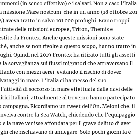
ommersi (in senso effettivo) e i salvati. Non a caso l’Italia
la missione Mare nostrum che in un anno (18 ottobre 20
4) aveva tratto in salvo 101.000 profughi. Erano troppi!
trate delle missioni europee, Triton, Themis e
stite da Frontex. Anche queste missioni sono state
hé, anche se non rivolte a questo scopo, hanno tratto in
ughi. Quindi nel 2019 Frontex ha ritirato tutti gli assetti
 la sorveglianza sui flussi migratori che attraversano il
tanto con mezzi aerei, evitando il rischio di dover
lvataggi in mare. L’Italia ci ha messo del suo
’attività di soccorso in mare effettuata dalle navi delle
itici italiani, attualmente al Governo hanno partecipato
a campagna. Ricordiamo un tweet dell’On. Meloni che, il
nveiva contro la Sea Watch, chiedendo che l’equipaggio
 e la nave venisse affondata per il grave delitto di aver
ughi che rischiavano di annegare. Solo pochi giorni fa è