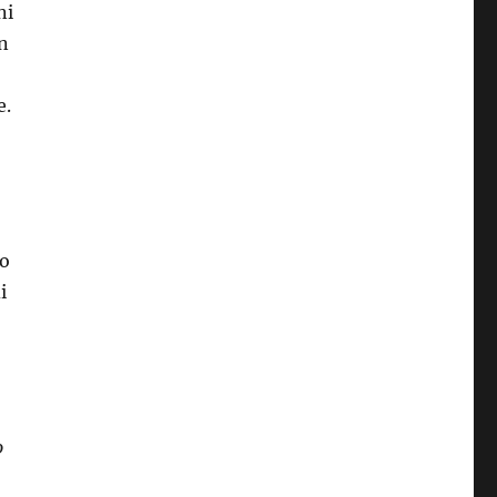
ni
on
e.
-
to
i
o