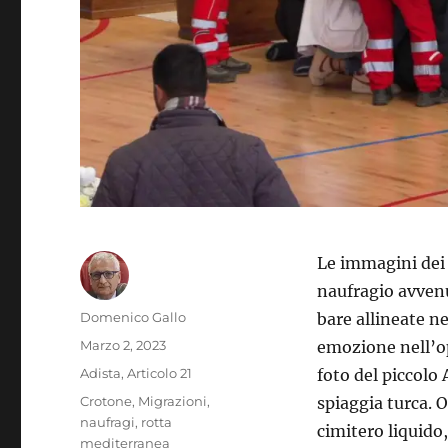
Le immagini dei 
naufragio avvenut
Autore
Domenico Gallo
bare allineate n
Pubblicato
Marzo 2, 2023
emozione nell’o
il
Categorie
Adista
,
Articolo 21
foto del piccolo
Tag
Crotone
,
Migrazioni
,
spiaggia turca. 
naufragi
,
rotta
cimitero liquido
mediterranea