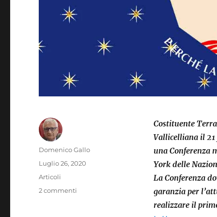
Costituente Terra
Vallicelliana il 2
Autore
Domenico Gallo
una Conferenza mo
Pubblicato
Luglio 26, 2020
York delle Nazion
il
Categorie
Articoli
La Conferenza dov
su
2 commenti
garanzia per l’att
Costituente
realizzare il pri
Terra: