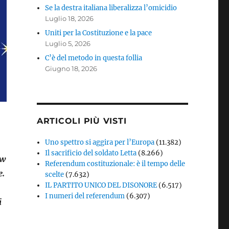
Se la destra italiana liberalizza l’omicidio
Luglio 18, 2026
Uniti per la Costituzione e la pace
Luglio 5, 2026
C’è del metodo in questa follia
Giugno 18, 2026
ARTICOLI PIÙ VISTI
Uno spettro si aggira per l’Europa
(11.382)
Il sacrificio del soldato Letta
(8.266)
ew
Referendum costituzionale: è il tempo delle
e.
scelte
(7.632)
IL PARTITO UNICO DEL DISONORE
(6.517)
I numeri del referendum
(6.307)
i