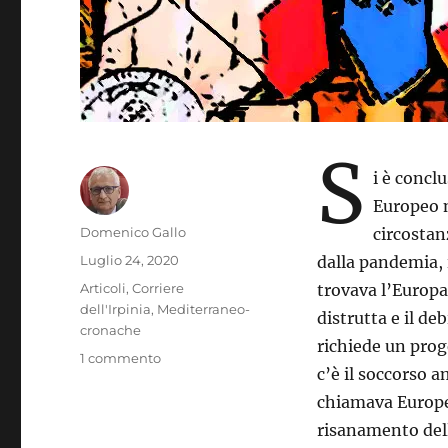
S
i è concl
Europeo n
Autore
Domenico Gallo
circostan
Pubblicato
Luglio 24, 2020
dalla pandemia, i
il
Categorie
Articoli
,
Corriere
trovava l’Europa
dell'Irpinia
,
Mediterraneo-
distrutta e il deb
cronache
richiede un prog
su
1 commento
c’è il soccorso 
Europa:
un
chiamava Europe
parto
risanamento dell
senza