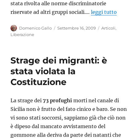
stata rivolta alle norme discriminatorie
riservate ad altri gruppi sociali.…
leggi tutto
Autore
Pubblicato
Categorie
Domenico Gallo
Settembre 16, 2009
Articoli
,
il
Liberazione
Strage dei migranti: è
stata violata la
Costituzione
La strage dei
73 profughi
morti nel canale di
Sicilia non è frutto del fato cinico e baro. Se non
vi sono stati soccorsi, sappiamo già che ciò non
è dipeso dal mancato avvistamento del
gommone alla deriva da parte dei natanti che