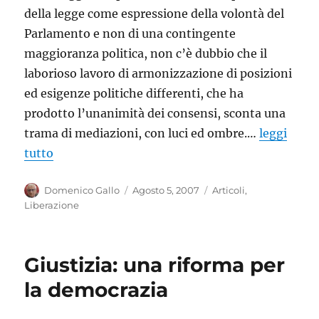
della legge come espressione della volontà del
Parlamento e non di una contingente
maggioranza politica, non c’è dubbio che il
laborioso lavoro di armonizzazione di posizioni
ed esigenze politiche differenti, che ha
prodotto l’unanimità dei consensi, sconta una
trama di mediazioni, con luci ed ombre.…
leggi
tutto
Autore
Pubblicato
Categorie
Domenico Gallo
Agosto 5, 2007
Articoli
,
il
Liberazione
Giustizia: una riforma per
la democrazia