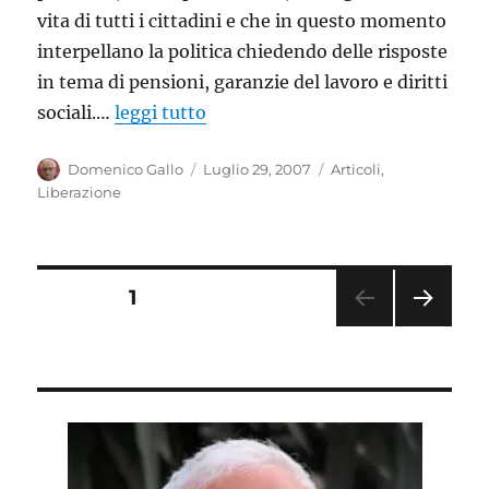
vita di tutti i cittadini e che in questo momento
interpellano la politica chiedendo delle risposte
in tema di pensioni, garanzie del lavoro e diritti
sociali.…
leggi tutto
Autore
Pubblicato
Categorie
Domenico Gallo
Luglio 29, 2007
Articoli
,
il
Liberazione
Paginazione
PAGINA
1
PAGI
degli
NA
SUC
articoli
CESS
IVA