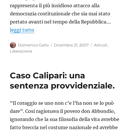
rappresenta il più insidioso attacco alla
democrazia costituzionale che sia mai stato
portato avanti nel tempo della Repubblica.…
leggi tutto
Autore
Pubblicato
Categorie
Domenico Gallo
Dicembre 21, 2007
Articoli
,
il
Liberazione
Caso Calipari: una
sentenza provvidenziale.
“Il coraggio se uno non c’e l’ha non se lo può
dare”. Cosi ragionava il povero don Abbondio,
ignorando che la sua filosofia della vita avrebbe
fatto breccia nel costume nazionale ed avrebbe