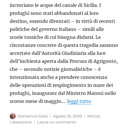
incrociano le acque del canale di Sicilia. I
profughi sono stati abbandonati al loro
destino, essendo diventati – in virtù di recenti
politiche del governo italiano – simili alle
scorie tossiche di cui bisogna disfarsi. Le
circostanze concrete di questa tragedia saranno
accertate dall’Autorità Giudiziaria alla luce
dell’inchiesta aperta dalla Procura di Agrigento,
che – secondo notizie giornalistiche – è
intenzionata anche a prendere conoscenza
delle operazioni di respingimento in mare dei
profughi, inaugurate dal Ministro Maroni nello
scorso mese di maggio.…
leggi tutto
Autore
Pubblicato
Categorie
Domenico Gallo
Agosto 25, 2009
Articoli
,
il
su
Liberazione
Lascia un commento
Strage