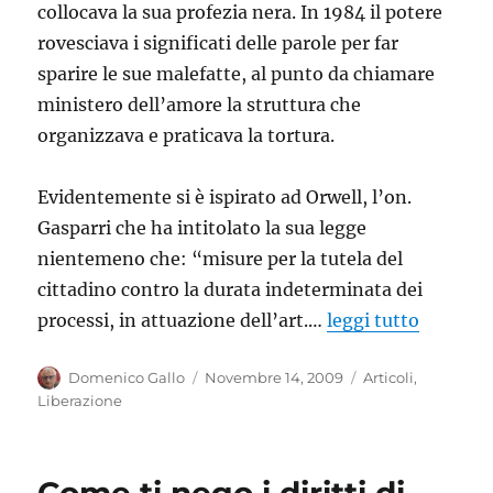
collocava la sua profezia nera. In 1984 il potere
rovesciava i significati delle parole per far
sparire le sue malefatte, al punto da chiamare
ministero dell’amore la struttura che
organizzava e praticava la tortura.
Evidentemente si è ispirato ad Orwell, l’on.
Gasparri che ha intitolato la sua legge
nientemeno che: “misure per la tutela del
cittadino contro la durata indeterminata dei
processi, in attuazione dell’art.…
leggi tutto
Autore
Pubblicato
Categorie
Domenico Gallo
Novembre 14, 2009
Articoli
,
il
Liberazione