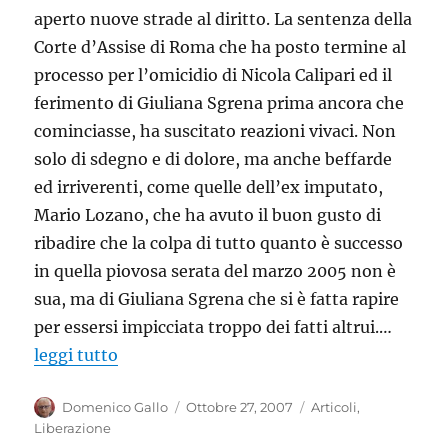
aperto nuove strade al diritto. La sentenza della
Corte d’Assise di Roma che ha posto termine al
processo per l’omicidio di Nicola Calipari ed il
ferimento di Giuliana Sgrena prima ancora che
cominciasse, ha suscitato reazioni vivaci. Non
solo di sdegno e di dolore, ma anche beffarde
ed irriverenti, come quelle dell’ex imputato,
Mario Lozano, che ha avuto il buon gusto di
ribadire che la colpa di tutto quanto è successo
in quella piovosa serata del marzo 2005 non è
sua, ma di Giuliana Sgrena che si è fatta rapire
per essersi impicciata troppo dei fatti altrui.…
leggi tutto
Autore
Pubblicato
Categorie
Domenico Gallo
Ottobre 27, 2007
Articoli
,
il
Liberazione