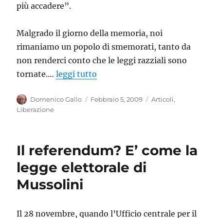
più accadere”.
Malgrado il giorno della memoria, noi
rimaniamo un popolo di smemorati, tanto da
non renderci conto che le leggi razziali sono
tornate.…
leggi tutto
Autore
Pubblicato
Categorie
Domenico Gallo
Febbraio 5, 2009
Articoli
,
il
Liberazione
Il referendum? E’ come la
legge elettorale di
Mussolini
Il 28 novembre, quando l’Ufficio centrale per il