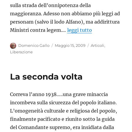
sulla strada dell’onnipotenza della
maggioranza. Adesso non abbiamo più leggi ad
personam (salvo il lodo Alfano), ma addirittura
Ministri contra legem.…
leggi tutto
Autore
Pubblicato
Categorie
Domenico Gallo
Maggio 15, 2009
Articoli
,
il
Liberazione
La seconda volta
Correva l’anno 1938…..una grave minaccia
incombeva sulla sicurezza del popolo italiano.
L’omogeneità culturale e religiosa del popolo,
finalmente pacificato e riunito sotto la guida
del Comandante supremo, era insidiata dalla