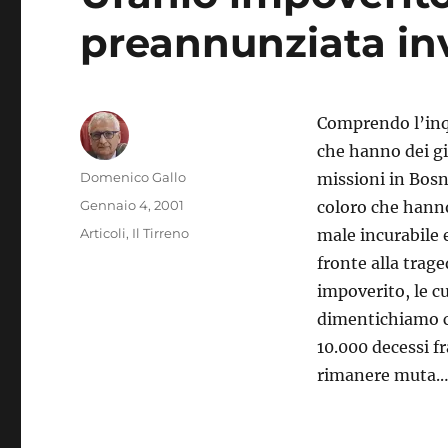
preannunziata in
Comprendo l’inqu
che hanno dei gi
Autore
Domenico Gallo
missioni in Bosn
Pubblicato
Gennaio 4, 2001
coloro che hanno
il
Categorie
Articoli
,
Il Tirreno
male incurabile e
fronte alla trag
impoverito, le c
dimentichiamo ch
10.000 decessi fr
rimanere muta.