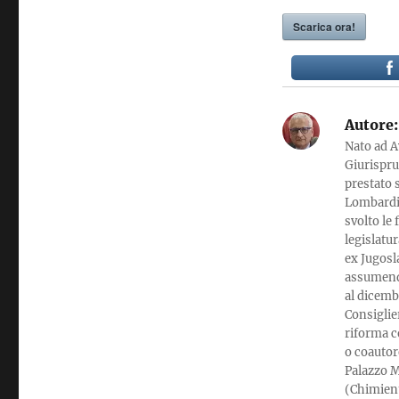
Scarica ora!
Autore:
Nato ad A
Giurispru
prestato 
Lombardi, 
svolto le
legislatur
ex Jugosla
assumendo
al dicemb
Consiglier
riforma c
o coautor
Palazzo M
(Chimient