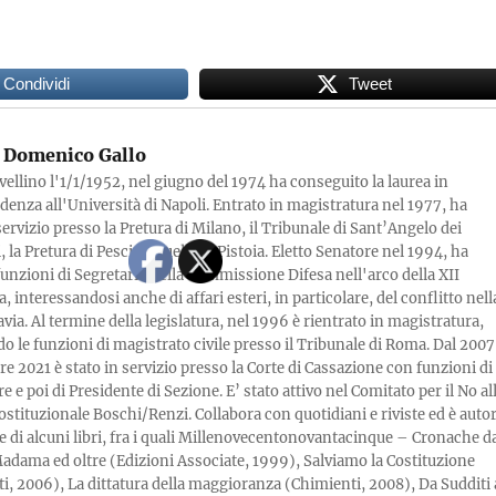
Condividi
Tweet
Domenico Gallo
vellino l'1/1/1952, nel giugno del 1974 ha conseguito la laurea in
denza all'Università di Napoli. Entrato in magistratura nel 1977, ha
servizio presso la Pretura di Milano, il Tribunale di Sant’Angelo dei
la Pretura di Pescia e quella di Pistoia. Eletto Senatore nel 1994, ha
 funzioni di Segretario della Commissione Difesa nell'arco della XII
a, interessandosi anche di affari esteri, in particolare, del conflitto nell
via. Al termine della legislatura, nel 1996 è rientrato in magistratura,
 le funzioni di magistrato civile presso il Tribunale di Roma. Dal 2007
re 2021 è stato in servizio presso la Corte di Cassazione con funzioni di
e e poi di Presidente di Sezione. E’ stato attivo nel Comitato per il No al
ostituzionale Boschi/Renzi. Collabora con quotidiani e riviste ed è auto
e di alcuni libri, fra i quali Millenovecentonovantacinque – Cronache d
adama ed oltre (Edizioni Associate, 1999), Salviamo la Costituzione
i, 2006), La dittatura della maggioranza (Chimienti, 2008), Da Sudditi 