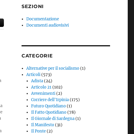
SEZIONI
Documentazione
Documenti audiovisivi
CATEGORIE
Alternative per il socialismo
(1)
Articoli
(573)
a
Adista
(24)
Articolo 21
(102)
Avvenimenti
(2)
Corriere dell'Irpinia
(175)
la
Futuro Quotidiano
(1)
re
Il Fatto Quotidiano
(78)
a
Il Giornale di Sardegna
(1)
Il Manifesto
(31)
a
Il Ponte
(2)