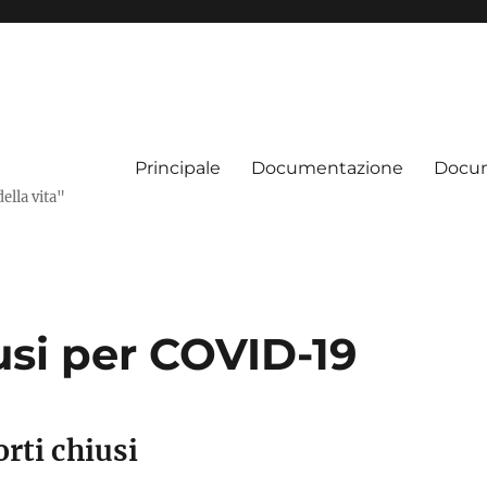
Principale
Documentazione
Docum
della vita"
usi per COVID-19
rti chiusi