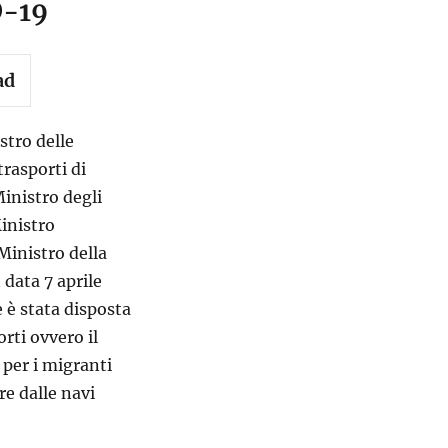
D-19
ad
stro delle
trasporti di
Ministro degli
Ministro
 Ministro della
 data 7 aprile
 è stata disposta
orti ovvero il
 per i migranti
re dalle navi