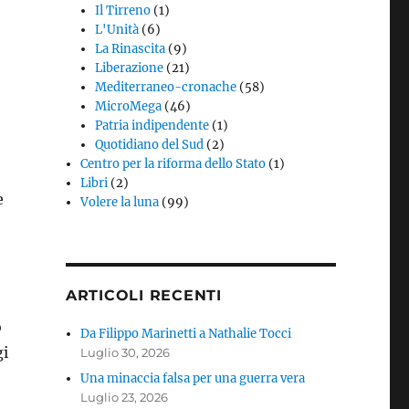
Il Tirreno
(1)
L'Unità
(6)
La Rinascita
(9)
Liberazione
(21)
Mediterraneo-cronache
(58)
MicroMega
(46)
Patria indipendente
(1)
Quotidiano del Sud
(2)
Centro per la riforma dello Stato
(1)
Libri
(2)
e
Volere la luna
(99)
ARTICOLI RECENTI
o
Da Filippo Marinetti a Nathalie Tocci
gi
Luglio 30, 2026
Una minaccia falsa per una guerra vera
Luglio 23, 2026