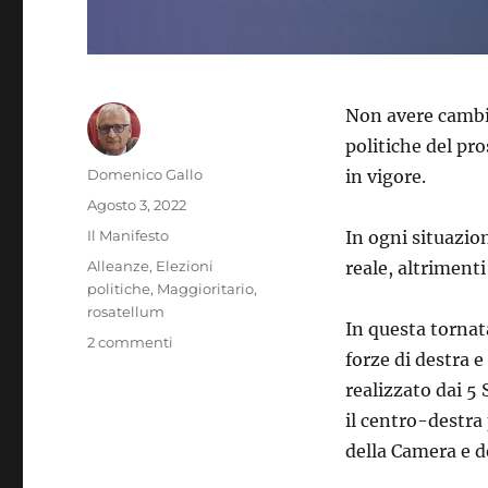
Non avere cambia
politiche del pro
Autore
Domenico Gallo
in vigore.
Pubblicato
Agosto 3, 2022
il
Categorie
Il Manifesto
In ogni situazion
Tag
Alleanze
,
Elezioni
reale, altrimenti
politiche
,
Maggioritario
,
rosatellum
In questa tornat
su
2 commenti
forze di destra e
«Una
coalizione
realizzato dai 5 
d’emergenza»
il centro-destra
per
della Camera e d
la
Costituzione