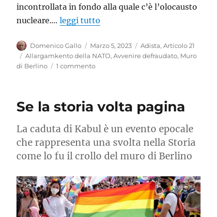
incontrollata in fondo alla quale c’è l’olocausto
nucleare.…
leggi tutto
Autore
Pubblicato
Categorie
Domenico Gallo
Marzo 5, 2023
Adista
,
Articolo 21
il
Tag
Allargamkento della NATO
,
Avvenire defraudato
,
Muro
su
di Berlino
1 commento
Come
ci
hanno
Se la storia volta pagina
defraudato
dell’avvenire
La caduta di Kabul è un evento epocale
che rappresenta una svolta nella Storia
come lo fu il crollo del muro di Berlino