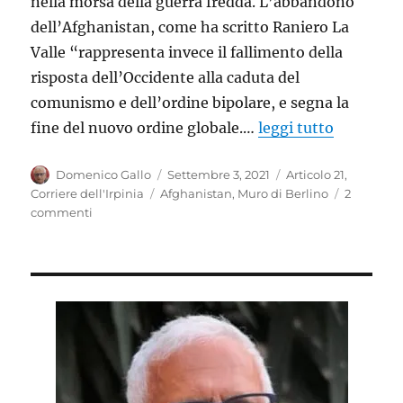
nella morsa della guerra fredda. L’abbandono
dell’Afghanistan, come ha scritto Raniero La
Valle “rappresenta invece il fallimento della
risposta dell’Occidente alla caduta del
comunismo e dell’ordine bipolare, e segna la
fine del nuovo ordine globale.…
leggi tutto
Autore
Pubblicato
Categorie
Domenico Gallo
Settembre 3, 2021
Articolo 21
,
il
Tag
Corriere dell'Irpinia
Afghanistan
,
Muro di Berlino
2
su
commenti
Se
la
storia
volta
pagina