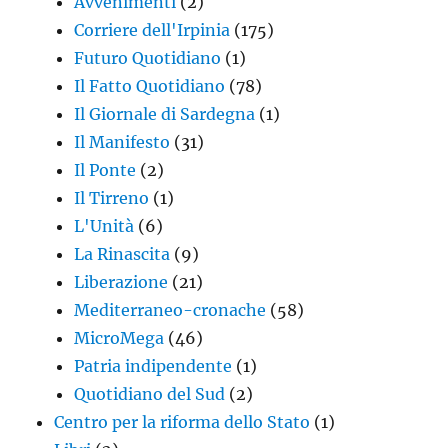
Avvenimenti
(2)
Corriere dell'Irpinia
(175)
Futuro Quotidiano
(1)
Il Fatto Quotidiano
(78)
Il Giornale di Sardegna
(1)
Il Manifesto
(31)
Il Ponte
(2)
Il Tirreno
(1)
L'Unità
(6)
La Rinascita
(9)
Liberazione
(21)
Mediterraneo-cronache
(58)
MicroMega
(46)
Patria indipendente
(1)
Quotidiano del Sud
(2)
Centro per la riforma dello Stato
(1)