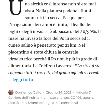
U
na siccità così intensa non si era mai
vista. Nella pianura padana i fiumi
sono tutti in secca, l’acqua per
l’irrigazione dei campi è finita, il livello dei
laghi e degli invasi si è abbassato del 40/50%. Il
mare ha invaso la foce del Po in secca ed il
cuneo salino è penetrato per 21 km. Nel
piacentino è stata chiusa la centrale
idroelettrica perché il Po non è più in grado di
alimentarla. La Coldiretti avverte: “
La siccità sta
colpendo tutti i raccolti, dal grano agli altri cereali.
…
leggi tutto
Autore
Pubblicato
Categorie
Domenico Gallo
Giugno 24, 2022
Articolo 21
,
il
Tag
Corriere dell'Irpinia
climate change
,
COP26
,
guerra
,
su
Siccità
,
transizione ecologica
2 commenti
Nuoce