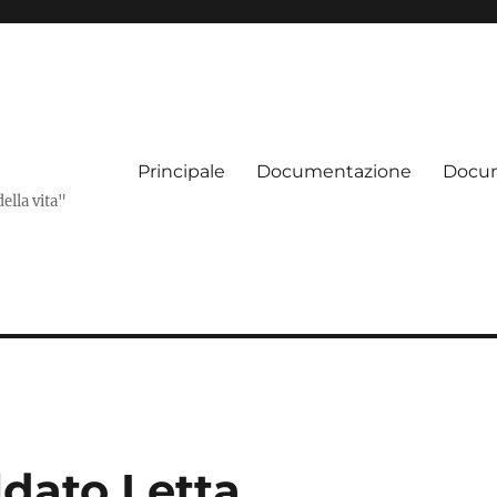
Principale
Documentazione
Docum
della vita"
oldato Letta