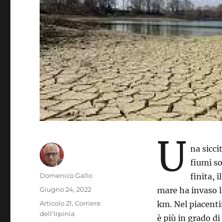
U
na sicci
fiumi so
Autore
Domenico Gallo
finita, 
Pubblicato
Giugno 24, 2022
mare ha invaso la
il
Categorie
Articolo 21
,
Corriere
km. Nel piacentin
dell'Irpinia
è più in grado di