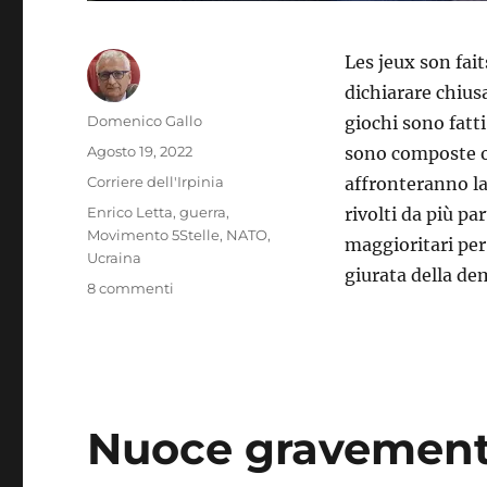
Les jeux son fait
dichiarare chiusa
Autore
Domenico Gallo
giochi sono fatti
Pubblicato
Agosto 19, 2022
sono composte o
il
Categorie
Corriere dell'Irpinia
affronteranno la
Tag
Enrico Letta
,
guerra
,
rivolti da più pa
Movimento 5Stelle
,
NATO
,
maggioritari per
Ucraina
giurata della de
su
8 commenti
Il
sacrificio
del
soldato
Letta
Nuoce gravemente