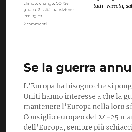
Tag
climate change
,
COP26
,
tutti i raccolti, da
guerra
,
Siccità
,
transizione
ecologica
su
2 commenti
Nuoce
gravemente
all’ambiente:
la
guerra!
Se la guerra annu
L’Europa ha bisogno che si ponga 
Uniti hanno interesse a che la gu
mantenere l’Europa nella loro sf
Consiglio europeo del 24-25 mar
dell’Europa, sempre più schiacc