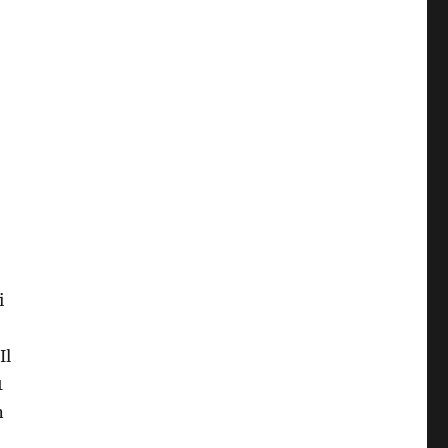
i
Il
1
n