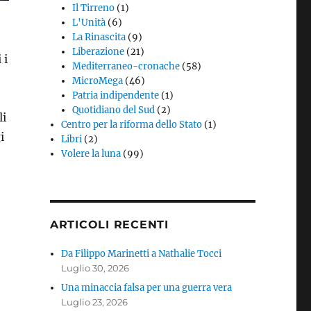
Il Tirreno
(1)
L'Unità
(6)
La Rinascita
(9)
Liberazione
(21)
 i
Mediterraneo-cronache
(58)
MicroMega
(46)
Patria indipendente
(1)
Quotidiano del Sud
(2)
li
Centro per la riforma dello Stato
(1)
i
Libri
(2)
Volere la luna
(99)
ARTICOLI RECENTI
Da Filippo Marinetti a Nathalie Tocci
Luglio 30, 2026
Una minaccia falsa per una guerra vera
Luglio 23, 2026