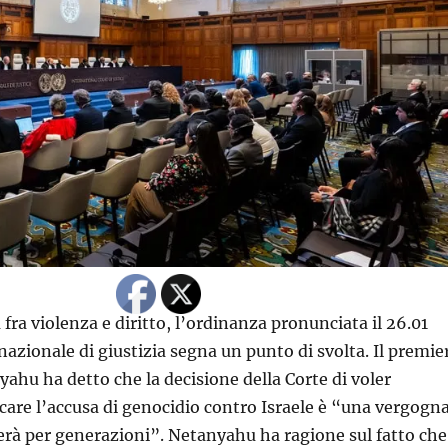
 fra violenza e diritto, l’ordinanza pronunciata il 26.01
nazionale di giustizia segna un punto di svolta. Il premie
yahu ha detto che la decisione della Corte di voler
icare l’accusa di genocidio contro Israele è “una vergogn
rderà per generazioni”. Netanyahu ha ragione sul fatto che