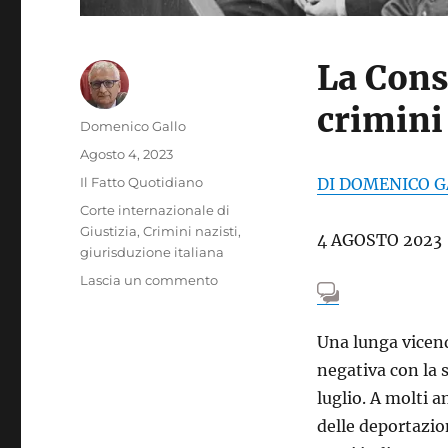
La Cons
crimini 
Autore
Domenico Gallo
Pubblicato
Agosto 4, 2023
il
Categorie
Il Fatto Quotidiano
DI DOMENICO G
Tag
Corte internazionale di
Giustizia
,
Crimini nazisti
,
4 AGOSTO 2023
giurisduzione italiana
su
Lascia un commento
Giurisdizione
e
Una lunga vicend
crimini
nazisti
negativa con la s
luglio. A molti an
delle deportazion