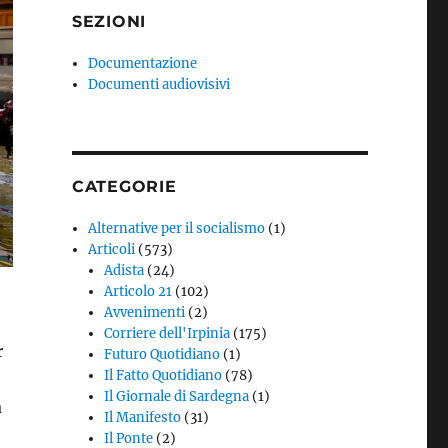
SEZIONI
Documentazione
Documenti audiovisivi
CATEGORIE
Alternative per il socialismo
(1)
Articoli
(573)
Adista
(24)
Articolo 21
(102)
Avvenimenti
(2)
Corriere dell'Irpinia
(175)
r
Futuro Quotidiano
(1)
Il Fatto Quotidiano
(78)
Il Giornale di Sardegna
(1)
a
Il Manifesto
(31)
Il Ponte
(2)