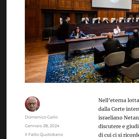
Nell’eterna lotta
dalla Corte inter
Autore
Domenico Gallo
israeliano Netan
Pubblicato
Gennaio 28, 2024
discutere e giud
il
Categorie
Il Fatto Quotidiano
di cui ci si rico