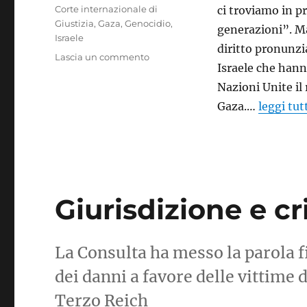
Tag
Corte internazionale di
ci troviamo in pr
Giustizia
,
Gaza
,
Genocidio
,
generazioni”. Ma
Israele
diritto pronunzia
su
Lascia un commento
Israele che hann
Israele
e
Nazioni Unite il
la
Gaza.…
leggi tut
Corte
dell’Aja,
il
diritto
contro
la
Giurisdizione e cr
violenza
La Consulta ha messo la parola fi
dei danni a favore delle vittime
Terzo Reich