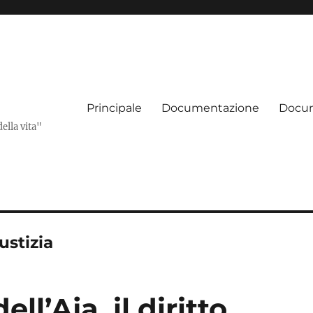
Principale
Documentazione
Docum
della vita"
ustizia
ell’Aja, il diritto