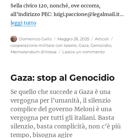
Sella civico 120, nonché, ove occorra,
all’indirizzo PEC: luigi.paccione@legalmail.it…
leggi tutto
Autore
Pubblicato
Categorie
Tag
Domenico Gallo
Maggio 26, 2025
Articoli
il
cooperazione militare con Israele
,
Gaza
,
Genocidio
,
su
Memorandum d'Intesa
Lascia un commento
Stop
cooperazione
militare
Gaza: stop al Genocidio
con
Israele
Se quello che succede a Gaza è una
vergogna per l’umanità, il silenzio
complice del governo Meloni è una
vergogna per tutti gli italiani. Basta
silenzio, basta complicità, non c’è più
tempo, bisogna agire