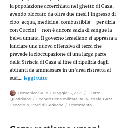
la popolazione accerchiata nel ghetto di Gaza,
avendo bloccato da oltre due mesi l’ingresso di
cibo, acqua, medicine, combustibile – per dirla
con Guccini – non è ancora sazia di sangue la
belva umana. Il governo israeliano si appresta a
lanciare una nuova offensiva di terra che
prevede la rioccupazione di una larga parte
della Striscia di Gaza al fine di ripulirla dagli
abitanti da ammassare in un’area ristretta al
sud.…
leggi tutto
Autore
Pubblicato
Categorie
Domenico Gallo
Maggio 16, 2025
Il Fatto
il
Tag
Quotidiano
Cooperazione militare Italia-Israele
,
Gaza
,
su
Genocidio
,
I carri di Gedeone
1 commento
Gaza:
stop
al