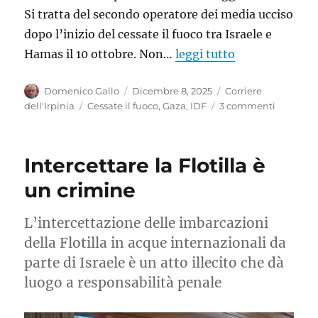
Si tratta del secondo operatore dei media ucciso
dopo l’inizio del cessate il fuoco tra Israele e
Hamas il 10 ottobre. Non…
leggi tutto
Autore
Pubblicato
Categorie
Domenico Gallo
Dicembre 8, 2025
Corriere
il
Tag
su
dell'Irpinia
Cessate il fuoco
,
Gaza
,
IDF
3 commenti
E
la
chiaman
Intercettare la Flotilla è
Pace…
un crimine
L’intercettazione delle imbarcazioni
della Flotilla in acque internazionali da
parte di Israele è un atto illecito che dà
luogo a responsabilità penale