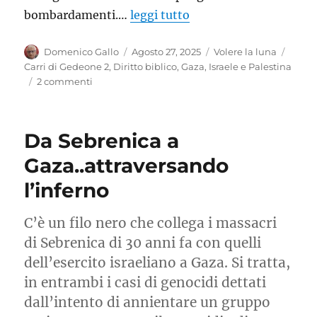
bombardamenti.…
leggi tutto
Autore
Pubblicato
Categorie
Tag
Domenico Gallo
Agosto 27, 2025
Volere la luna
il
Carri di Gedeone 2
,
Diritto biblico
,
Gaza
,
Israele e Palestina
su
2 commenti
Gaza:
fermare
la
Da Sebrenica a
soluzione
finale
Gaza..attraversando
l’inferno
C’è un filo nero che collega i massacri
di Sebrenica di 30 anni fa con quelli
dell’esercito israeliano a Gaza. Si tratta,
in entrambi i casi di genocidi dettati
dall’intento di annientare un gruppo