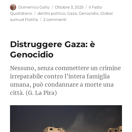
Autore
Pubblicato
Categorie
Domenico Gallo
Ottobre 3, 2025
Il Fatto
il
Tag
Quotidiano
delitto politico
,
Gaza
,
Genocidio
,
Global
su
sumud Flotilla
2 commenti
Intercettare
la
Flotilla
Distruggere Gaza: è
è
un
Genocidio
crimine
Nessuno, senza commettere un crimine
irreparabile contro l’intera famiglia
umana, può condannare a morte una
città. (G. La Pira)