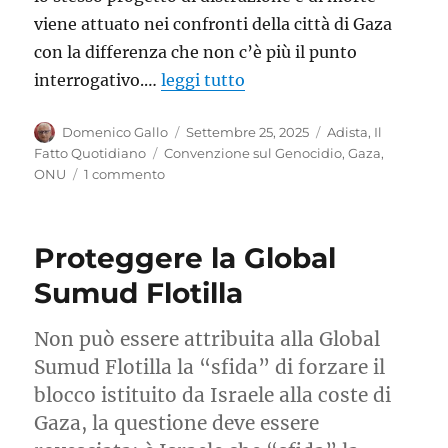
viene attuato nei confronti della città di Gaza
con la differenza che non c’è più il punto
interrogativo.…
leggi tutto
Autore
Pubblicato
Categorie
Domenico Gallo
Settembre 25, 2025
Adista
,
Il
il
Tag
Fatto Quotidiano
Convenzione sul Genocidio
,
Gaza
,
su
ONU
1 commento
Distruggere
Gaza:
è
Proteggere la Global
Genocidio
Sumud Flotilla
Non può essere attribuita alla Global
Sumud Flotilla la “sfida” di forzare il
blocco istituito da Israele alla coste di
Gaza, la questione deve essere