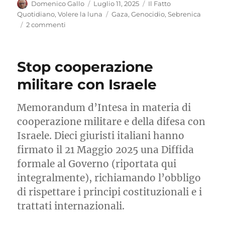
Autore
Pubblicato
Categorie
Domenico Gallo
Luglio 11, 2025
Il Fatto
il
Tag
Quotidiano
,
Volere la luna
Gaza
,
Genocidio
,
Sebrenica
su
2 commenti
Da
Sebrenica
a
Stop cooperazione
Gaza..attraversando
l’inferno
militare con Israele
Memorandum d’Intesa in materia di
cooperazione militare e della difesa con
Israele. Dieci giuristi italiani hanno
firmato il 21 Maggio 2025 una Diffida
formale al Governo (riportata qui
integralmente), richiamando l’obbligo
di rispettare i principi costituzionali e i
trattati internazionali.