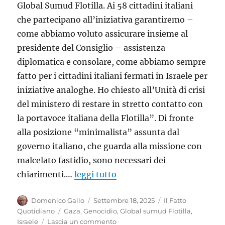
Global Sumud Flotilla. Ai 58 cittadini italiani
che partecipano all’iniziativa garantiremo –
come abbiamo voluto assicurare insieme al
presidente del Consiglio – assistenza
diplomatica e consolare, come abbiamo sempre
fatto per i cittadini italiani fermati in Israele per
iniziative analoghe. Ho chiesto all’Unità di crisi
del ministero di restare in stretto contatto con
la portavoce italiana della Flotilla”. Di fronte
alla posizione “minimalista” assunta dal
governo italiano, che guarda alla missione con
malcelato fastidio, sono necessari dei
chiarimenti.…
leggi tutto
Autore
Pubblicato
Categorie
Domenico Gallo
Settembre 18, 2025
Il Fatto
il
Tag
Quotidiano
Gaza
,
Genocidio
,
Global sumud Flotilla
,
su
Israele
Lascia un commento