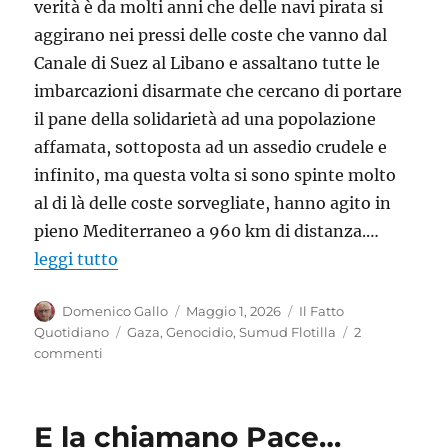
verità è da molti anni che delle navi pirata si
aggirano nei pressi delle coste che vanno dal
Canale di Suez al Libano e assaltano tutte le
imbarcazioni disarmate che cercano di portare
il pane della solidarietà ad una popolazione
affamata, sottoposta ad un assedio crudele e
infinito, ma questa volta si sono spinte molto
al di là delle coste sorvegliate, hanno agito in
pieno Mediterraneo a 960 km di distanza.…
leggi tutto
Autore
Pubblicato
Categorie
Domenico Gallo
Maggio 1, 2026
Il Fatto
il
Tag
Quotidiano
Gaza
,
Genocidio
,
Sumud Flotilla
2
su
commenti
Il
ritorno
dei
E la chiamano Pace…
pirati