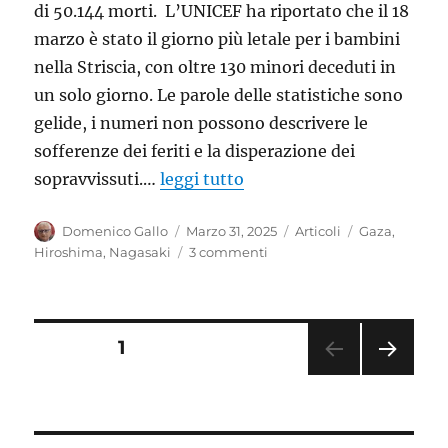
di 50.144 morti. L’UNICEF ha riportato che il 18
marzo è stato il giorno più letale per i bambini
nella Striscia, con oltre 130 minori deceduti in
un solo giorno. Le parole delle statistiche sono
gelide, i numeri non possono descrivere le
sofferenze dei feriti e la disperazione dei
sopravvissuti.…
leggi tutto
Autore
Pubblicato
Categorie
Tag
Domenico Gallo
Marzo 31, 2025
Articoli
Gaza
,
il
su
Hiroshima
,
Nagasaki
3 commenti
Gaza:
restiamo
umani
Paginazione
PAGINA
1
PAGI
degli
NA
SUC
articoli
CESS