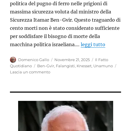
politica del pugno di ferro nelle prigioni di
massima sicurezza voluta dal ministro della
Sicurezza Itamar Ben-Gvir. Questo traguardo di
cento morti non è stato considerato sufficiente
per soddisfare il bisogno di morte della
macchina politica israeliana.…
leggi tutto
Autore
Pubblicato
Categorie
Domenico Gallo
Novembre 21, 2025
Il Fatto
il
Tag
Quotidiano
Ben-Gvir
,
Falangisti
,
Knesset
,
Unamuno
su
Lascia un commento
Viva
la
Muerte!