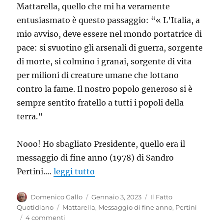
Mattarella, quello che mi ha veramente
entusiasmato è questo passaggio: “« L’Italia, a
mio avviso, deve essere nel mondo portatrice di
pace: si svuotino gli arsenali di guerra, sorgente
di morte, si colmino i granai, sorgente di vita
per milioni di creature umane che lottano
contro la fame. Il nostro popolo generoso si è
sempre sentito fratello a tutti i popoli della
terra.”
Nooo! Ho sbagliato Presidente, quello era il
messaggio di fine anno (1978) di Sandro
Pertini.…
leggi tutto
Autore
Pubblicato
Categorie
Domenico Gallo
Gennaio 3, 2023
Il Fatto
il
Tag
Quotidiano
Mattarella
,
Messaggio di fine anno
,
Pertini
su
4 commenti