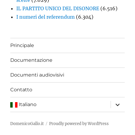
IL PARTITO UNICO DEL DISONORE
(6.516)
I numeri del referendum
(6.304)
Principale
Documentazione
Documenti audiovisivi
Contatto
apri
Italiano
i
menu
child
DomenicoGallo.it
Proudly powered by WordPress