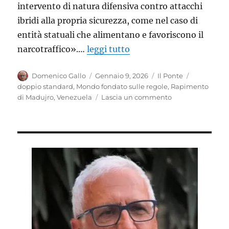
intervento di natura difensiva contro attacchi
ibridi alla propria sicurezza, come nel caso di
entità statuali che alimentano e favoriscono il
narcotraffico».…
leggi tutto
Autore
Pubblicato
Categorie
Tag
Domenico Gallo
Gennaio 9, 2026
Il Ponte
il
doppio standard
,
Mondo fondato sulle regole
,
Rapimento
su
di Madujro
,
Venezuela
Lascia un commento
L’aggressione
al
Venezuela
contraddice
il
“mondo
fondato
sulle
regole”.