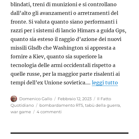
blindati, treni di munizioni e si controllano
dall’alto gli avanzamenti o arretramenti del
fronte. Si valuta quanto siano performanti i
razzi per i sistemi di lancio Himars a guida Gps,
quanto sia esteso il raggio d’azione dei nuovi
missili Glsdb che Washington si appresta a
fornire a Kiev, quanto sia superiore la
tecnologia delle armi occidentali rispetto a
quelle russe, per la maggior parte risalenti ai
tempi dell’ex Unione sovietica.…
leggi tutto
Autore
Pubblicato
Categorie
Domenico Gallo
Febbraio 12, 2023
Il Fatto
il
Tag
Quotidiano
bombardamento RTS
,
tabù della guerra
,
su
war game
4 commenti
La
guerra
non
è