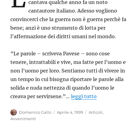
cantava qualche anno fa un noto
cantautore italiano. Adesso vogliono
convincerci che la guerra non è guerra perchè fa
bene; anzi è uno strumento di lotta per
l’affermazione dei diritti umani nel mondo.
“Le parole – scriveva Pavese – sono cose
tenere, intrattabili e vive, ma fatte per l’uomo e
non l’uomo per loro. Sentiamo tutti di vivere in
un tempo in cui bisogna riportare le parole alla
solida e nuda nettezza di quando l’uomo le
creava per servirsene.”…
leggi tutto
Autore
Pubblicato
Categorie
Domenico Gallo
Aprile 4, 1999
Articoli
,
il
Avvenimenti