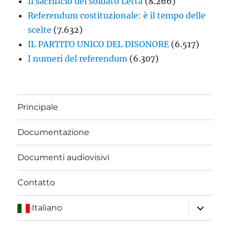
Il sacrificio del soldato Letta
(8.266)
Referendum costituzionale: è il tempo delle
scelte
(7.632)
IL PARTITO UNICO DEL DISONORE
(6.517)
I numeri del referendum
(6.307)
Principale
Documentazione
Documenti audiovisivi
Contatto
apri
Italiano
i
menu
child