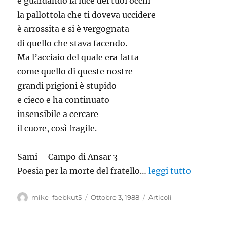
e guardando la luce dei tuoi occhi
la pallottola che ti doveva uccidere
è arrossita e si è vergognata
di quello che stava facendo.
Ma l’acciaio del quale era fatta
come quello di queste nostre
grandi prigioni è stupido
e cieco e ha continuato
insensibile a cercare
il cuore, così fragile.
Sami – Campo di Ansar 3
Poesia per la morte del fratello…
leggi tutto
Autore
Pubblicato
Categorie
mike_faebkut5
Ottobre 3, 1988
Articoli
il