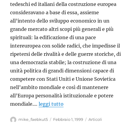
tedeschi ed italiani della costruzione europea
consideravano a base di essa, assieme
all’intento dello sviluppo economico in un
grande mercato altri scopi più generali e più
spirituali: la edificazione di una pace
intereuropea con solide radici, che impedisse il
ripetersi delle rivalità e delle guerre storiche, di
una democrazia stabile; la costruzione di una
unità politica di grandi dimensioni capace di
competere con Stati Uniti e Unione Sovietica
nell’ambito mondiale e così di mantenere
all’Europa personalità istituzionale e potere
mondiale.…
leggi tutto
Autore
Pubblicato
Categorie
mike_faebkut5
Febbraio 1, 1999
Articoli
il