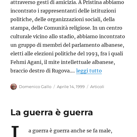
attraverso gesti di amicizia. A Pristina abbiamo
incontrato i rappresentanti delle istituzioni
politiche, delle organizzazioni sociali, della
stampa, delle Comunità religiose. In un centro
culturale vicino allo stadio, abbiamo incontrato
un gruppo di membri del parlamento albanese,
eletti alle elezioni politiche del 1993, fra i quali
Fehmi Agani, il mite intellettuale albanese,
braccio destro di Rugova.…
leggi tutto
Autore
Pubblicato
Categorie
Domenico Gallo
Aprile 14, 1999
Articoli
il
La guerra è guerra
L
a guerra è guerra anche se fa male,