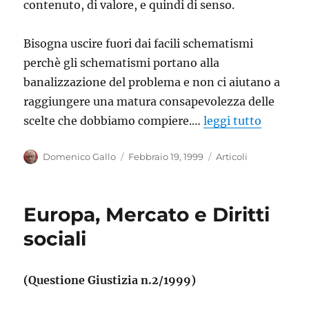
contenuto, di valore, e quindi di senso.
Bisogna uscire fuori dai facili schematismi
perchè gli schematismi portano alla
banalizzazione del problema e non ci aiutano a
raggiungere una matura consapevolezza delle
scelte che dobbiamo compiere.…
leggi tutto
Autore
Pubblicato
Categorie
Domenico Gallo
Febbraio 19, 1999
Articoli
il
Europa, Mercato e Diritti
sociali
(Questione Giustizia n.2/1999)