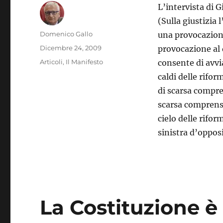
L’intervista di 
(Sulla giustizia 
Autore
Domenico Gallo
una provocazione
Pubblicato
Dicembre 24, 2009
provocazione al d
il
Categorie
Articoli
,
Il Manifesto
consente di avvi
caldi delle rifo
di scarsa compren
scarsa comprensi
cielo delle rifo
sinistra d’oppo
La Costituzione è 