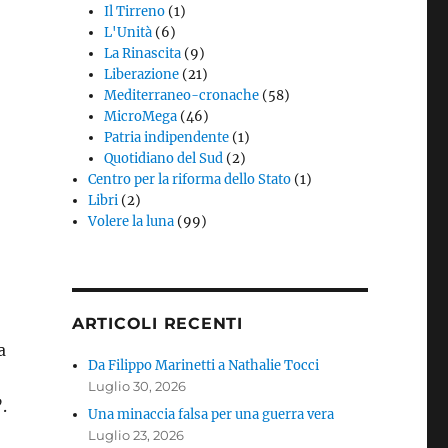
Il Tirreno
(1)
L'Unità
(6)
La Rinascita
(9)
Liberazione
(21)
Mediterraneo-cronache
(58)
MicroMega
(46)
Patria indipendente
(1)
Quotidiano del Sud
(2)
Centro per la riforma dello Stato
(1)
Libri
(2)
Volere la luna
(99)
ARTICOLI RECENTI
a
Da Filippo Marinetti a Nathalie Tocci
Luglio 30, 2026
.
Una minaccia falsa per una guerra vera
Luglio 23, 2026