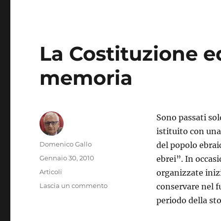
La Costituzione ed
memoria
Sono passati sol
istituito con una
Autore
Domenico Gallo
del popolo ebraic
Pubblicato
Gennaio 30, 2010
ebrei”. In occas
il
Categorie
Articoli
organizzate inizi
su
Lascia un commento
conservare nel f
La
periodo della st
Costituzione
ed