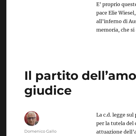
il
E’ proprio quest
giorno
pace Elie Wiesel
della
all’inferno di A
memoria
memoria, che si 
Il partito dell’amo
giudice
La c.d. legge su
per la tutela del
Autore
Domenico Gallo
attuazione dell’a