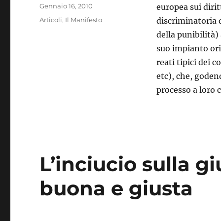
Pubblicato
Gennaio 16, 2010
europea sui dirit
il
Categorie
Articoli
,
Il Manifesto
discriminatoria d
della punibilità)
suo impianto ori
reati tipici dei 
etc), che, goden
processo a loro 
L’inciucio sulla g
buona e giusta