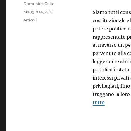
Autore
Domenico Gallo
Pubblicato
Maggio 14, 2010
Siamo tutti cons
il
Categorie
Articoli
costituzionale a
potere politico e
rappresentato pr
attraverso un pe
pervenuto alla c
legge come strum
pubblico è stata
interessi privati
privilegiati, fin
traggano la loro
tutto