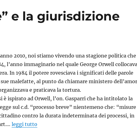
” e la giurisdizione
’anno 2010, noi stiamo vivendo una stagione politica che
84, l’anno immaginario nel quale George Orwell collocav
era. In 1984 il potere rovesciava i significati delle parole
le sue malefatte, al punto da chiamare ministero dell’amo
organizzava e praticava la tortura.
è ispirato ad Orwell, l’on. Gasparri che ha intitolato la
legge sul c.d. “processo breve” nientemeno che: “misure
 cittadino contro la durata indeterminata dei processi, in
art.…
leggi tutto