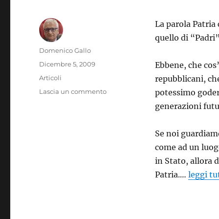
La parola Patria 
quello di “Padri”
Autore
Domenico Gallo
Pubblicato
Dicembre 5, 2009
Ebbene, che cos’
il
Categorie
Articoli
repubblicani, ch
su
Lascia un commento
potessimo godere
La
generazioni fut
Costituzione
è
la
Se noi guardiam
nostra
come ad un luogo
Patria!
in Stato, allora
Patria.…
leggi tu