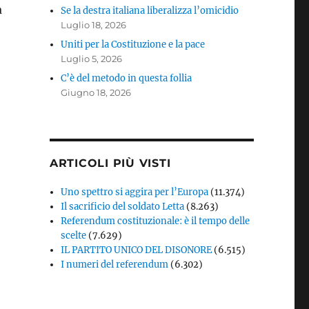
a
Se la destra italiana liberalizza l’omicidio
Luglio 18, 2026
Uniti per la Costituzione e la pace
Luglio 5, 2026
C’è del metodo in questa follia
Giugno 18, 2026
ARTICOLI PIÙ VISTI
Uno spettro si aggira per l’Europa
(11.374)
Il sacrificio del soldato Letta
(8.263)
Referendum costituzionale: è il tempo delle
scelte
(7.629)
IL PARTITO UNICO DEL DISONORE
(6.515)
I numeri del referendum
(6.302)