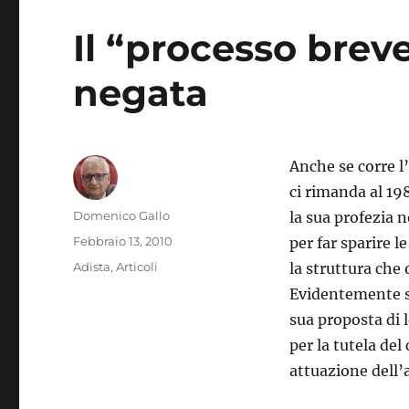
Il “processo breve
negata
Anche se corre l
ci rimanda al 19
Autore
Domenico Gallo
la sua profezia n
Pubblicato
Febbraio 13, 2010
per far sparire 
il
Categorie
Adista
,
Articoli
la struttura che 
Evidentemente si 
sua proposta di 
per la tutela del
attuazione dell’