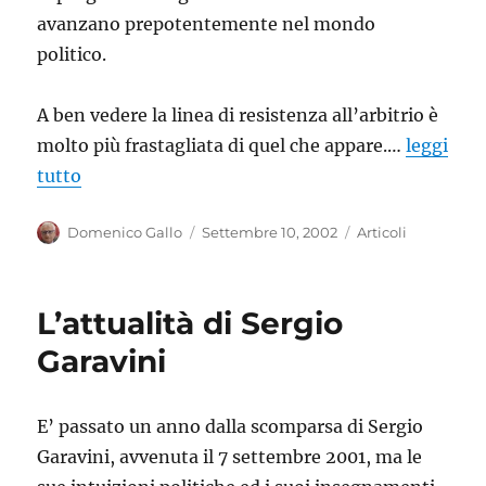
avanzano prepotentemente nel mondo
politico.
A ben vedere la linea di resistenza all’arbitrio è
molto più frastagliata di quel che appare.…
leggi
tutto
Autore
Pubblicato
Categorie
Domenico Gallo
Settembre 10, 2002
Articoli
il
L’attualità di Sergio
Garavini
E’ passato un anno dalla scomparsa di Sergio
Garavini, avvenuta il 7 settembre 2001, ma le