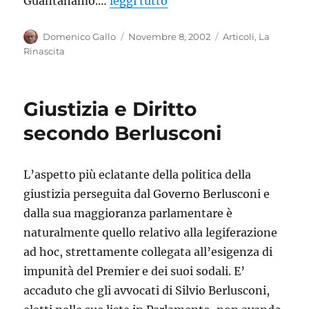
Guantanamo.…
leggi tutto
Autore
Pubblicato
Categorie
Domenico Gallo
Novembre 8, 2002
Articoli
,
La
il
Rinascita
Giustizia e Diritto
secondo Berlusconi
L’aspetto più eclatante della politica della
giustizia perseguita dal Governo Berlusconi e
dalla sua maggioranza parlamentare è
naturalmente quello relativo alla legiferazione
ad hoc, strettamente collegata all’esigenza di
impunità del Premier e dei suoi sodali. E’
accaduto che gli avvocati di Silvio Berlusconi,