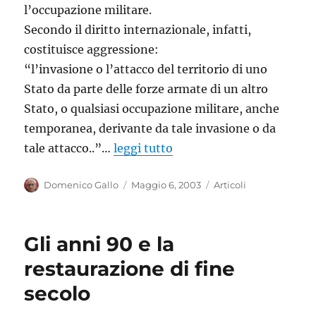
l’occupazione militare.
Secondo il diritto internazionale, infatti,
costituisce aggressione:
“l’invasione o l’attacco del territorio di uno
Stato da parte delle forze armate di un altro
Stato, o qualsiasi occupazione militare, anche
temporanea, derivante da tale invasione o da
tale attacco..”…
leggi tutto
Autore
Pubblicato
Categorie
Domenico Gallo
Maggio 6, 2003
Articoli
il
Gli anni 90 e la
restaurazione di fine
secolo