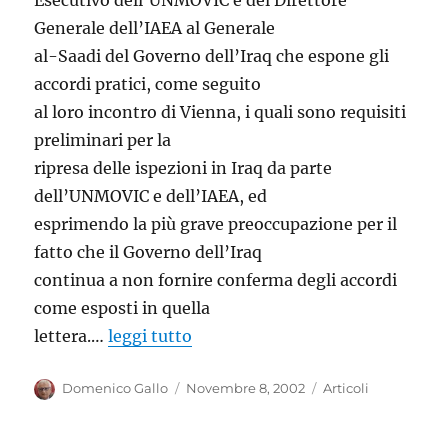
Esecutivo dell’UNMOVIC e del Direttore
Generale dell’IAEA al Generale
al-Saadi del Governo dell’Iraq che espone gli
accordi pratici, come seguito
al loro incontro di Vienna, i quali sono requisiti
preliminari per la
ripresa delle ispezioni in Iraq da parte
dell’UNMOVIC e dell’IAEA, ed
esprimendo la più grave preoccupazione per il
fatto che il Governo dell’Iraq
continua a non fornire conferma degli accordi
come esposti in quella
lettera.…
leggi tutto
Autore
Pubblicato
Categorie
Domenico Gallo
Novembre 8, 2002
Articoli
il