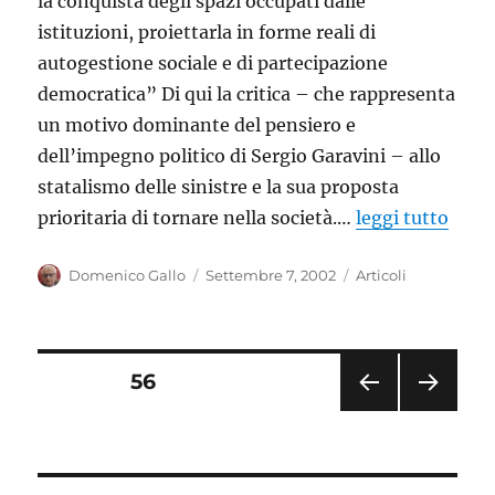
la conquista degli spazi occupati dalle
istituzioni, proiettarla in forme reali di
autogestione sociale e di partecipazione
democratica” Di qui la critica – che rappresenta
un motivo dominante del pensiero e
dell’impegno politico di Sergio Garavini – allo
statalismo delle sinistre e la sua proposta
prioritaria di tornare nella società.…
leggi tutto
Autore
Pubblicato
Categorie
Domenico Gallo
Settembre 7, 2002
Articoli
il
Paginazione
PAGINA
56
PAGI
PAGI
degli
NA
NA
PRE
SUC
articoli
CED
CESS