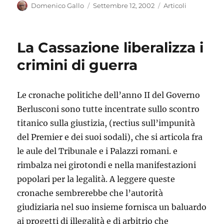
Autore
Pubblicato
Categorie
Domenico Gallo
Settembre 12, 2002
Articoli
il
La Cassazione liberalizza i
crimini di guerra
Le cronache politiche dell’anno II del Governo
Berlusconi sono tutte incentrate sullo scontro
titanico sulla giustizia, (rectius sull’impunità
del Premier e dei suoi sodali), che si articola fra
le aule del Tribunale e i Palazzi romani. e
rimbalza nei girotondi e nella manifestazioni
popolari per la legalità. A leggere queste
cronache sembrerebbe che l’autorità
giudiziaria nel suo insieme fornisca un baluardo
ai progetti di illegalità e di arbitrio che