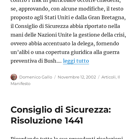
contro l’Irak In particolare occorre chiedersi,
se, approvando, con alcune modifiche, il testo
proposto agli Stati Uniti e dalla Gran Bretagna,
il Consiglio di Sicurezza abbia riportato nella
mani delle Nazioni Unite la gestione della crisi,
ovvero abbia accentuato la delega, fornendo
un’alibi o una copertura giuridica alla guerra
preventiva di Bush.…
leggi tutto
Autore
Pubblicato
Categorie
Domenico Gallo
Novembre 12, 2002
Articoli
,
Il
il
Manifesto
Consiglio di Sicurezza:
Risoluzione 1441