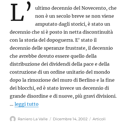
L’
ultimo decennio del Novecento, che
non è un secolo breve se non viene
amputato dagli storici, è stato un
decennio che si è posto in netta discontinuità
con la storia del dopoguerra. E’ stato il
decennio delle speranze frustrate, il decennio
che avrebbe dovuto essere quello della
distribuzione dei dividendi della pace e della
costruzione di un ordine unitario del mondo
dopo la rimozione del muro di Berlino e la fine
dei blocchi, ed è stato invece un decennio di
grande disordine e di nuove, più gravi divisioni.
…
leggi tutto
Autore
Pubblicato
Categorie
Raniero La Valle
Dicembre 14, 2002
Articoli
il