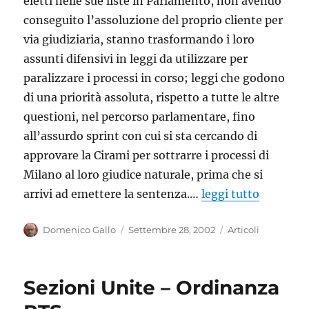
eletti nelle sue liste in Parlamento, non avendo
conseguito l’assoluzione del proprio cliente per
via giudiziaria, stanno trasformando i loro
assunti difensivi in leggi da utilizzare per
paralizzare i processi in corso; leggi che godono
di una priorità assoluta, rispetto a tutte le altre
questioni, nel percorso parlamentare, fino
all’assurdo sprint con cui si sta cercando di
approvare la Cirami per sottrarre i processi di
Milano al loro giudice naturale, prima che si
arrivi ad emettere la sentenza.…
leggi tutto
Autore
Pubblicato
Categorie
Domenico Gallo
Settembre 28, 2002
Articoli
il
Sezioni Unite – Ordinanza