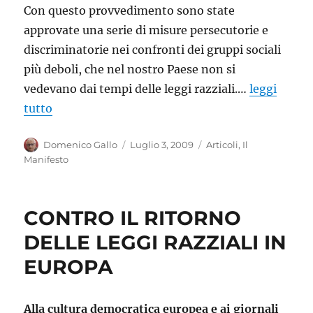
Con questo provvedimento sono state
approvate una serie di misure persecutorie e
discriminatorie nei confronti dei gruppi sociali
più deboli, che nel nostro Paese non si
vedevano dai tempi delle leggi razziali.…
leggi
tutto
Autore
Pubblicato
Categorie
Domenico Gallo
Luglio 3, 2009
Articoli
,
Il
il
Manifesto
CONTRO IL RITORNO
DELLE LEGGI RAZZIALI IN
EUROPA
Alla cultura democratica europea e ai giornali