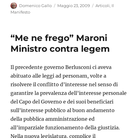
Autore
Pubblicato
Categorie
Domenico Gallo
Maggio 23, 2009
Articoli
,
Il
il
Manifesto
“Me ne frego” Maroni
Ministro contra legem
Il precedente governo Berlusconi ci aveva
abituato alle leggi ad personam, volte a
risolvere il conflitto d’interesse nel senso di
garantire la prevalenza dell’interesse personale
del Capo del Governo e dei suoi beneficiari
sull’interesse pubblico al buon andamento
della pubblica amministrazione ed
all’imparziale funzionamento della giustizia.
Nella nuova legislatura, complice il