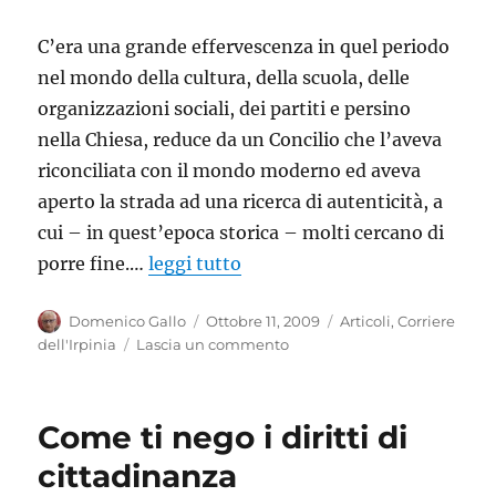
C’era una grande effervescenza in quel periodo
nel mondo della cultura, della scuola, delle
organizzazioni sociali, dei partiti e persino
nella Chiesa, reduce da un Concilio che l’aveva
riconciliata con il mondo moderno ed aveva
aperto la strada ad una ricerca di autenticità, a
cui – in quest’epoca storica – molti cercano di
porre fine.…
leggi tutto
Autore
Pubblicato
Categorie
Domenico Gallo
Ottobre 11, 2009
Articoli
,
Corriere
il
su
dell'Irpinia
Lascia un commento
Il
68
ad
Come ti nego i diritti di
Avellino
–
cittadinanza
Don