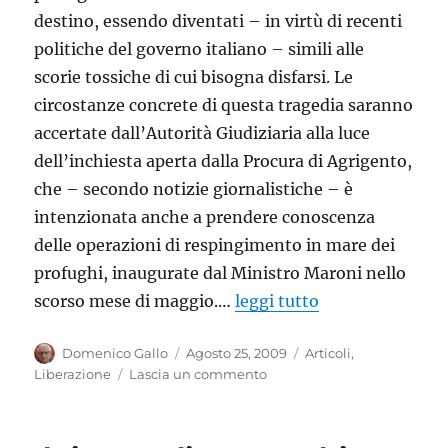
destino, essendo diventati – in virtù di recenti
politiche del governo italiano – simili alle
scorie tossiche di cui bisogna disfarsi. Le
circostanze concrete di questa tragedia saranno
accertate dall’Autorità Giudiziaria alla luce
dell’inchiesta aperta dalla Procura di Agrigento,
che – secondo notizie giornalistiche – è
intenzionata anche a prendere conoscenza
delle operazioni di respingimento in mare dei
profughi, inaugurate dal Ministro Maroni nello
scorso mese di maggio.…
leggi tutto
Autore
Pubblicato
Categorie
Domenico Gallo
Agosto 25, 2009
Articoli
,
il
su
Liberazione
Lascia un commento
Strage
dei
migranti: