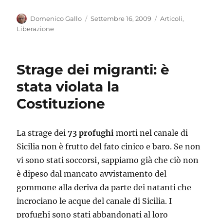
Autore
Pubblicato
Categorie
Domenico Gallo
Settembre 16, 2009
Articoli
,
il
Liberazione
Strage dei migranti: è
stata violata la
Costituzione
La strage dei
73 profughi
morti nel canale di
Sicilia non è frutto del fato cinico e baro. Se non
vi sono stati soccorsi, sappiamo già che ciò non
è dipeso dal mancato avvistamento del
gommone alla deriva da parte dei natanti che
incrociano le acque del canale di Sicilia. I
profughi sono stati abbandonati al loro