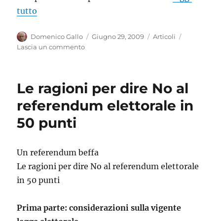
tutto
Autore
Pubblicato
Categorie
Domenico Gallo
Giugno 29, 2009
Articoli
il
su
Lascia un commento
CONTRO
IL
RITORNO
Le ragioni per dire No al
DELLE
LEGGI
referendum elettorale in
RAZZIALI
50 punti
IN
EUROPA
Un referendum beffa
Le ragioni per dire No al referendum elettorale
in 50 punti
Prima parte: considerazioni sulla vigente