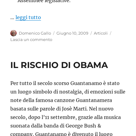
Assemblee legislative.
…
leggi tutto
Autore
Pubblicato
Categorie
Domenico Gallo
Giugno 10, 2009
Articoli
il
su
Lascia un commento
Le
ragioni
per
IL RISCHIO DI OBAMA
dire
No
al
Per tutto il secolo scorso Guantanamo è stato
referendum
elettorale
un luogo simbolo di nostalgia, di emozioni sulle
in
note della famosa canzone Guantanamera
50
basata sulle parole di Josè Marti. Nel nuovo
punti
secolo, dopo l’11 settembre, grazie alla musica
suonata dalla banda di George Bush &
company, Guantanamo è divenuto il luogo