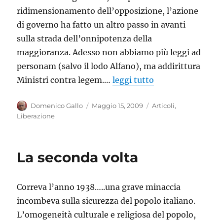
ridimensionamento dell’opposizione, l’azione
di governo ha fatto un altro passo in avanti
sulla strada dell’onnipotenza della
maggioranza. Adesso non abbiamo più leggi ad
personam (salvo il lodo Alfano), ma addirittura
Ministri contra legem.…
leggi tutto
Autore
Pubblicato
Categorie
Domenico Gallo
Maggio 15, 2009
Articoli
,
il
Liberazione
La seconda volta
Correva l’anno 1938…..una grave minaccia
incombeva sulla sicurezza del popolo italiano.
L’omogeneità culturale e religiosa del popolo,