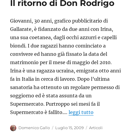
Il ritorno di Don Rodrigo
è
stata
violata
Giovanni, 30 anni, grafico pubblicitario di
la
Costituzione
Gallarate, è fidanzato da due anni con Irina,
una sua coetanea, dagli occhi azzurri e capelli
biondi. I due ragazzi hanno cominciato a
convivere ed hanno già fissato la data del
matrimonio per il mese di maggio del 2010.
Irina è una ragazza ucraina, emigrata otto anni
fa in Italia in cerca di lavoro. Dopo l’ultima
sanatoria ha ottenuto un regolare permesso di
soggiorno ed è stata assunta da un
Supermercato. Purtroppo sei mesi fa il
Supermercato è fallito.…
leggi tutto
Autore
Pubblicato
Categorie
Domenico Gallo
Luglio 15, 2009
Articoli