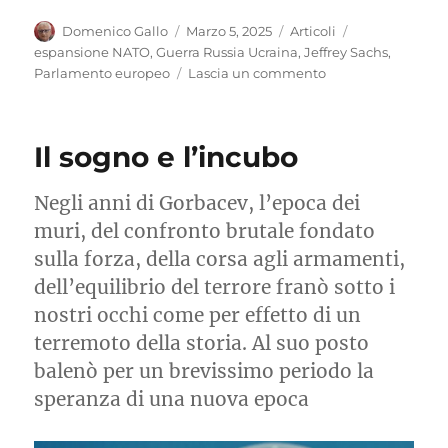
Autore
Pubblicato
Categorie
Tag
Domenico Gallo
Marzo 5, 2025
Articoli
il
espansione NATO
,
Guerra Russia Ucraina
,
Jeffrey Sachs
,
su
Parlamento europeo
Lascia un commento
Geopolitica
per
la
Il sogno e l’incubo
pace
Negli anni di Gorbacev, l’epoca dei
muri, del confronto brutale fondato
sulla forza, della corsa agli armamenti,
dell’equilibrio del terrore franò sotto i
nostri occhi come per effetto di un
terremoto della storia. Al suo posto
balenò per un brevissimo periodo la
speranza di una nuova epoca