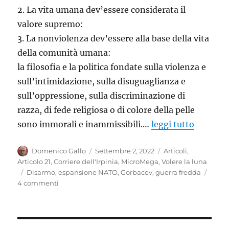
2. La vita umana dev’essere considerata il
valore supremo:
3. La nonviolenza dev’essere alla base della vita
della comunità umana:
la filosofia e la politica fondate sulla violenza e
sull’intimidazione, sulla disuguaglianza e
sull’oppressione, sulla discriminazione di
razza, di fede religiosa o di colore della pelle
sono immorali e inammissibili.…
leggi tutto
Autore
Pubblicato
Categorie
Domenico Gallo
Settembre 2, 2022
Articoli
,
il
Articolo 21
,
Corriere dell'Irpinia
,
MicroMega
,
Volere la luna
Tag
Disarmo
,
espansione NATO
,
Gorbacev
,
guerra fredda
su
4 commenti
Il
sogno
e
l’incubo