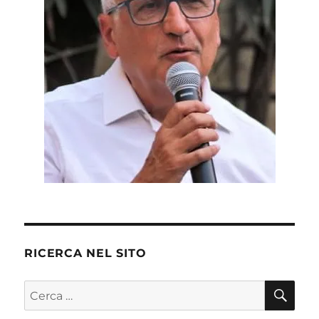
in
Europa
RICERCA NEL SITO
CE
Cerca: