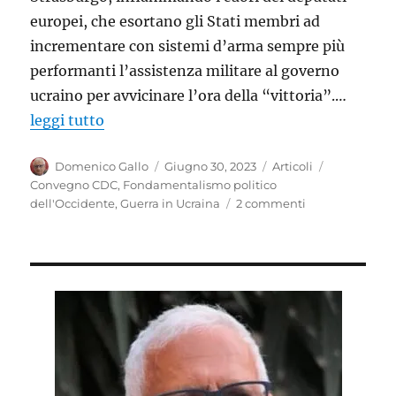
europei, che esortano gli Stati membri ad
incrementare con sistemi d’arma sempre più
performanti l’assistenza militare al governo
ucraino per avvicinare l’ora della “vittoria”.…
leggi tutto
Autore
Pubblicato
Categorie
Tag
Domenico Gallo
Giugno 30, 2023
Articoli
il
Convegno CDC
,
Fondamentalismo politico
su
dell'Occidente
,
Guerra in Ucraina
2 commenti
Guerra
o
Pace?
Quali
scelte
politiche
per
riportare
la
pace