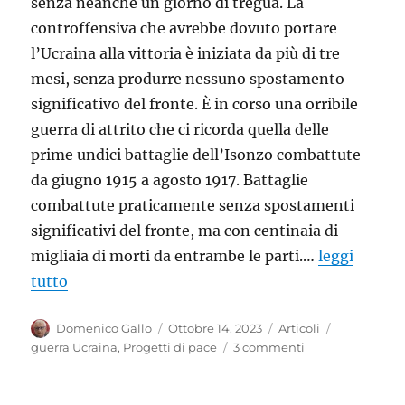
senza neanche un giorno di tregua. La
controffensiva che avrebbe dovuto portare
l’Ucraina alla vittoria è iniziata da più di tre
mesi, senza produrre nessuno spostamento
significativo del fronte. È in corso una orribile
guerra di attrito che ci ricorda quella delle
prime undici battaglie dell’Isonzo combattute
da giugno 1915 a agosto 1917. Battaglie
combattute praticamente senza spostamenti
significativi del fronte, ma con centinaia di
migliaia di morti da entrambe le parti.…
leggi
tutto
Autore
Pubblicato
Categorie
Tag
Domenico Gallo
Ottobre 14, 2023
Articoli
il
su
guerra Ucraina
,
Progetti di pace
3 commenti
Il
Mondo
che