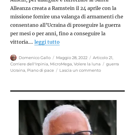
Alleanza creata a Ramstein il 24 aprile con la
missione fornire una valanga di armamenti che
consentano all’Ucraina di proseguire la guerra
per mesi o per anni, fino a conseguire la
vittoria.…
leggi tutto
Autore
Pubblicato
Categorie
Domenico Gallo
Maggio 28, 2022
Articolo 21
,
il
Tag
Corriere dell'Irpinia
,
MicroMega
,
Volere la luna
guerra
su
Ucraina
,
Piano di pace
Lascia un commento
Piano
di
pace
cercasi