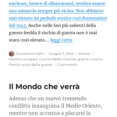
nucleare, invece di allontanarsi, sembra essere
una minaccia sempre più vicina. Non abbiamo
mai vissuto un periodo storico così drammatico
dal 1945.
Anche nelle fasi più salienti della
guerra fredda il rischio di guerra non è mai
stato così elevato.…
leggi tutto
Autore
Pubblicato
Categorie
Tag
Domenico Gallo
Giugno 7, 2024
Articoli
il
elezioni europee
,
Guerra Medio Oriente
,
guerra Ucraina
,
su
Partito unico della guerra
2 commenti
Fermare
il
partito
Il Mondo che verrà
unico
della
guerra
Adesso che un nuovo tremendo
conflitto insanguina il Medio Oriente,
mentre non accenna a placarsi la