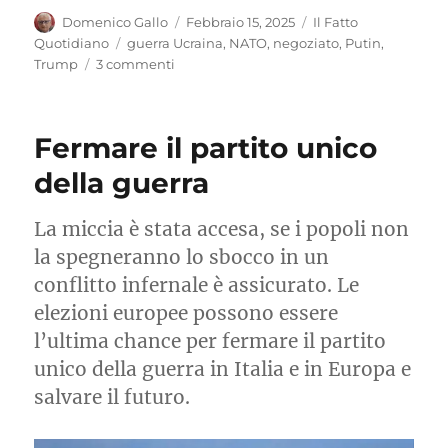
Autore
Pubblicato
Categorie
Domenico Gallo
Febbraio 15, 2025
Il Fatto
il
Tag
Quotidiano
guerra Ucraina
,
NATO
,
negoziato
,
Putin
,
su
Trump
3 commenti
Guerra
in
Ucraina:
Fermare il partito unico
il
Re
della guerra
è
nudo
La miccia è stata accesa, se i popoli non
la spegneranno lo sbocco in un
conflitto infernale è assicurato. Le
elezioni europee possono essere
l’ultima chance per fermare il partito
unico della guerra in Italia e in Europa e
salvare il futuro.