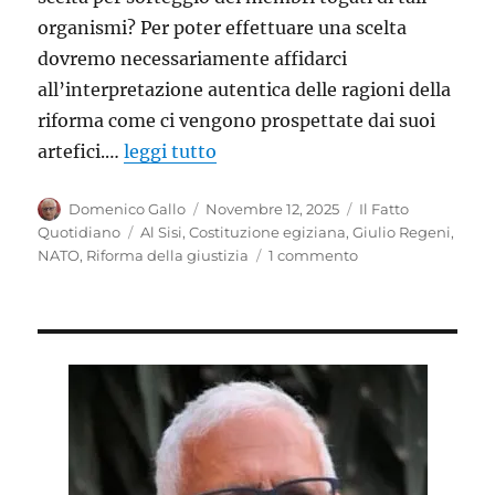
organismi? Per poter effettuare una scelta
dovremo necessariamente affidarci
all’interpretazione autentica delle ragioni della
riforma come ci vengono prospettate dai suoi
artefici.…
leggi tutto
Autore
Pubblicato
Categorie
Domenico Gallo
Novembre 12, 2025
Il Fatto
il
Tag
Quotidiano
Al Sisi
,
Costituzione egiziana
,
Giulio Regeni
,
su
NATO
,
Riforma della giustizia
1 commento
Giustizia:
se
la
riforma
si
ispira
al
modello
egiziano