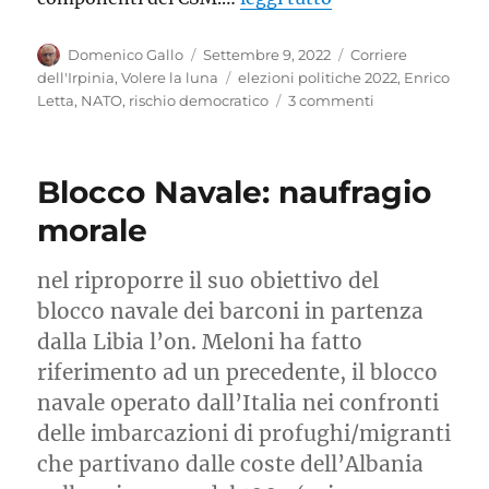
Autore
Pubblicato
Categorie
Domenico Gallo
Settembre 9, 2022
Corriere
il
Tag
dell'Irpinia
,
Volere la luna
elezioni politiche 2022
,
Enrico
su
Letta
,
NATO
,
rischio democratico
3 commenti
Il
rischio
democratico
Blocco Navale: naufragio
e
le
morale
lacrime
di
nel riproporre il suo obiettivo del
coccodrillo
blocco navale dei barconi in partenza
dalla Libia l’on. Meloni ha fatto
riferimento ad un precedente, il blocco
navale operato dall’Italia nei confronti
delle imbarcazioni di profughi/migranti
che partivano dalle coste dell’Albania