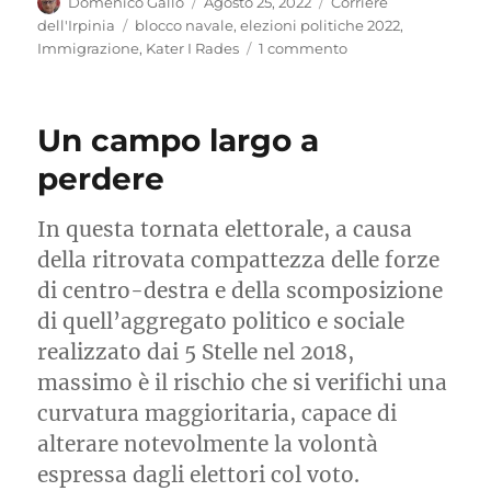
Autore
Pubblicato
Categorie
Domenico Gallo
Agosto 25, 2022
Corriere
il
Tag
dell'Irpinia
blocco navale
,
elezioni politiche 2022
,
su
Immigrazione
,
Kater I Rades
1 commento
Blocco
Navale:
naufragio
Un campo largo a
morale
perdere
In questa tornata elettorale, a causa
della ritrovata compattezza delle forze
di centro-destra e della scomposizione
di quell’aggregato politico e sociale
realizzato dai 5 Stelle nel 2018,
massimo è il rischio che si verifichi una
curvatura maggioritaria, capace di
alterare notevolmente la volontà
espressa dagli elettori col voto.