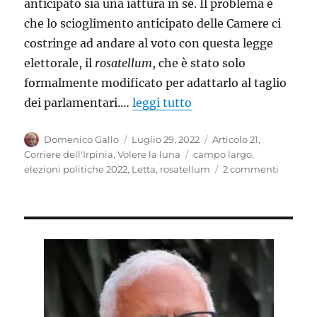
anticipato sia una iattura in sé. Il problema è
che lo scioglimento anticipato delle Camere ci
costringe ad andare al voto con questa legge
elettorale, il
rosatellum
, che è stato solo
formalmente modificato per adattarlo al taglio
dei parlamentari.…
leggi tutto
Autore
Pubblicato
Categorie
Domenico Gallo
Luglio 29, 2022
Articolo 21
,
il
Tag
Corriere dell'Irpinia
,
Volere la luna
campo largo
,
su
elezioni politiche 2022
,
Letta
,
rosatellum
2 commenti
Un
campo
largo
a
perdere