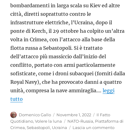
bombardamenti in larga scala su Kiev ed altre
città, diretti soprattutto contro le
infrastrutture elettriche, l’Ucraina, dopo il
ponte di Kerch, il 29 ottobre ha colpito un’altra
volta in Crimea, con l’attacco alla base della
flotta russa a Sebastopoli. Si è trattato
dell’attacco più massiccio dall’inizio del
conflitto, portato con armi particolarmente
sofisticate, come i droni subacquei (forniti dalla
Royal Navy), che ha provocato danni a quattro
unità, compresa la nave ammiraglia.…
leggi
tutto
Autore
Pubblicato
Categorie
Domenico Gallo
Novembre 1, 2022
Il Fatto
il
Tag
Quotidiano
,
Volere la luna
NATO-Russia
,
Piattaforma di
su
Crimea
,
Sebastopoli
,
Ucraina
Lascia un commento
Come