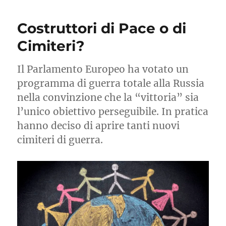
e
quando
Costruttori di Pace o di
la
guerra
Cimiteri?
finirà?
Il Parlamento Europeo ha votato un
programma di guerra totale alla Russia
nella convinzione che la “vittoria” sia
l’unico obiettivo perseguibile. In pratica
hanno deciso di aprire tanti nuovi
cimiteri di guerra.