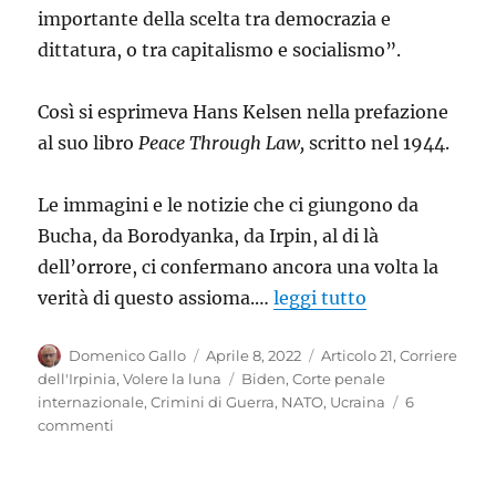
importante della scelta tra democrazia e
dittatura, o tra capitalismo e socialismo”.
Così si esprimeva Hans Kelsen nella prefazione
al suo libro
Peace Through Law,
scritto nel 1944.
Le immagini e le notizie che ci giungono da
Bucha, da Borodyanka, da Irpin, al di là
dell’orrore, ci confermano ancora una volta la
verità di questo assioma.…
leggi tutto
Autore
Pubblicato
Categorie
Domenico Gallo
Aprile 8, 2022
Articolo 21
,
Corriere
il
Tag
dell'Irpinia
,
Volere la luna
Biden
,
Corte penale
internazionale
,
Crimini di Guerra
,
NATO
,
Ucraina
6
su
commenti
Agli
orrori
della