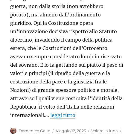
guerra, non dalla storia (non avrebbero
potuto), ma almeno dall’ordinamento
giuridico. Qui la Costituzione opera
un’innovazione decisiva rispetto allo Statuto
albertino, invadendo il campo della politica
estera, che le Costituzioni dell’Ottocento
avevano sempre considerato dominio riservato
del sovrano. E lo fa gettando sul piatto il peso di
valori e princìpi (il ripudio della guerra e la
costruzione della pace e la giustizia fra le
Nazioni) di grande spessore politico e morale,
attraverso i quali viene costruita l’identità della
Repubblica, il volto dell’Italia nelle relazioni
internazionali.…
leggi tutto
Autore
Pubblicato
Categorie
Tag
Domenico Gallo
Maggio 12, 2023
Volere la luna