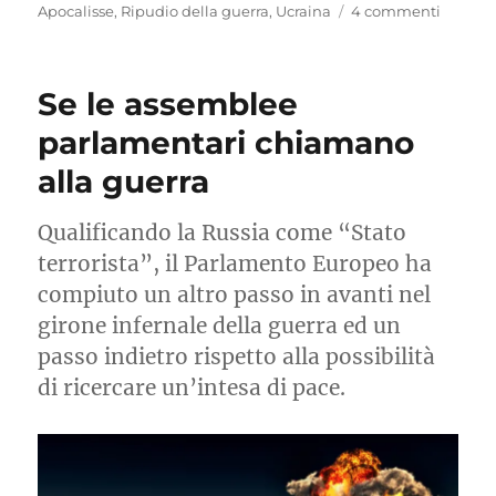
il
su
Apocalisse
,
Ripudio della guerra
,
Ucraina
4 commenti
Ripudi
la
pace
Se le assemblee
e
giocare
parlamentari chiamano
a
alla guerra
scacchi
con
la
Qualificando la Russia come “Stato
morte
terrorista”, il Parlamento Europeo ha
compiuto un altro passo in avanti nel
girone infernale della guerra ed un
passo indietro rispetto alla possibilità
di ricercare un’intesa di pace.