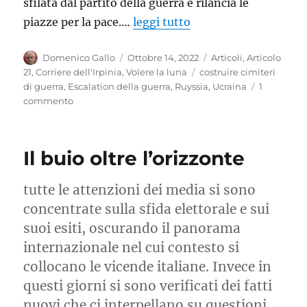
sfilata dal partito della guerra e rilancia le
piazze per la pace.…
leggi tutto
Autore
Pubblicato
Categorie
Domenico Gallo
Ottobre 14, 2022
Articoli
,
Articolo
il
Tag
21
,
Corriere dell'Irpinia
,
Volere la luna
costruire cimiteri
di guerra
,
Escalation della guerra
,
Ruyssia
,
Ucraina
1
su
commento
Costruttori
di
Pace
Il buio oltre l’orizzonte
o
di
Cimiteri?
tutte le attenzioni dei media si sono
concentrate sulla sfida elettorale e sui
suoi esiti, oscurando il panorama
internazionale nel cui contesto si
collocano le vicende italiane. Invece in
questi giorni si sono verificati dei fatti
nuovi che ci interpellano su questioni