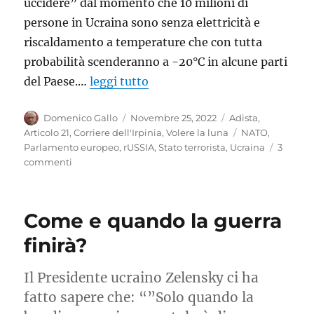
uccidere” dal momento che 10 milioni di
persone in Ucraina sono senza elettricità e
riscaldamento a temperature che con tutta
probabilità scenderanno a -20°C in alcune parti
del Paese.…
leggi tutto
Autore
Pubblicato
Categorie
Domenico Gallo
Novembre 25, 2022
Adista
,
il
Tag
Articolo 21
,
Corriere dell'Irpinia
,
Volere la luna
NATO
,
Parlamento europeo
,
rUSSIA
,
Stato terrorista
,
Ucraina
3
su
commenti
Se
le
assemblee
Come e quando la guerra
parlamentari
chiamano
finirà?
alla
guerra
Il Presidente ucraino Zelensky ci ha
fatto sapere che: “”Solo quando la