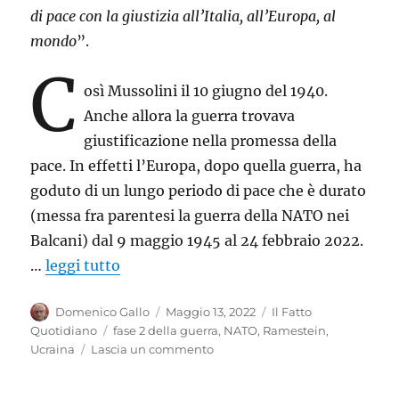
di pace con la giustizia all’Italia, all’Europa, al
mondo
”.
C
osì Mussolini il 10 giugno del 1940.
Anche allora la guerra trovava
giustificazione nella promessa della
pace. In effetti l’Europa, dopo quella guerra, ha
goduto di un lungo periodo di pace che è durato
(messa fra parentesi la guerra della NATO nei
Balcani) dal 9 maggio 1945 al 24 febbraio 2022.
…
leggi tutto
Autore
Pubblicato
Categorie
Domenico Gallo
Maggio 13, 2022
Il Fatto
il
Tag
Quotidiano
fase 2 della guerra
,
NATO
,
Ramestein
,
su
Ucraina
Lascia un commento
“Vincere”:
il