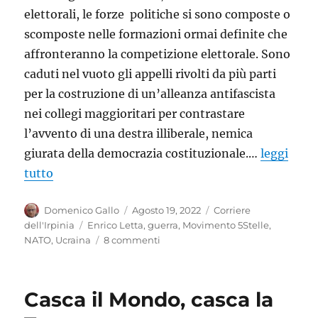
elettorali, le forze politiche si sono composte o
scomposte nelle formazioni ormai definite che
affronteranno la competizione elettorale. Sono
caduti nel vuoto gli appelli rivolti da più parti
per la costruzione di un’alleanza antifascista
nei collegi maggioritari per contrastare
l’avvento di una destra illiberale, nemica
giurata della democrazia costituzionale.…
leggi
tutto
Autore
Pubblicato
Categorie
Domenico Gallo
Agosto 19, 2022
Corriere
il
Tag
dell'Irpinia
Enrico Letta
,
guerra
,
Movimento 5Stelle
,
su
NATO
,
Ucraina
8 commenti
Il
sacrificio
del
Casca il Mondo, casca la
soldato
Letta