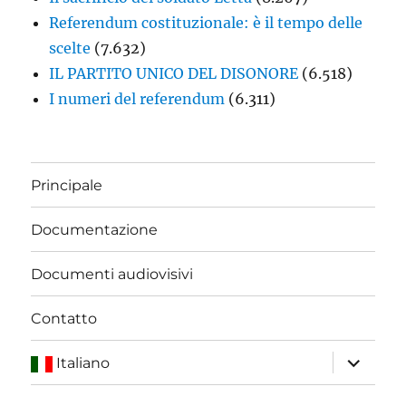
Referendum costituzionale: è il tempo delle
scelte
(7.632)
IL PARTITO UNICO DEL DISONORE
(6.518)
I numeri del referendum
(6.311)
Principale
Documentazione
Documenti audiovisivi
Contatto
apri
Italiano
i
menu
child