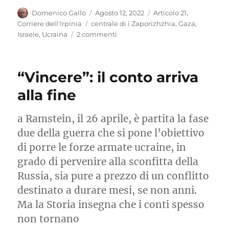
Autore
Pubblicato
Categorie
Domenico Gallo
Agosto 12, 2022
Articolo 21
,
il
Tag
Corriere dell'Irpinia
centrale di i Zaporizhzhia
,
Gaza
,
su
Israele
,
Ucraina
2 commenti
Casca
il
Mondo,
“Vincere”: il conto arriva
casca
la
alla fine
Terra…
a Ramstein, il 26 aprile, è partita la fase
due della guerra che si pone l’obiettivo
di porre le forze armate ucraine, in
grado di pervenire alla sconfitta della
Russia, sia pure a prezzo di un conflitto
destinato a durare mesi, se non anni.
Ma la Storia insegna che i conti spesso
non tornano