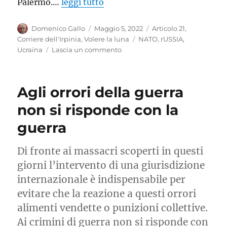
Palermo.…
leggi tutto
Autore
Pubblicato
Categorie
Domenico Gallo
Maggio 5, 2022
Articolo 21
,
il
Tag
Corriere dell'Irpinia
,
Volere la luna
NATO
,
rUSSIA
,
su
Ucraina
Lascia un commento
La
svolta
di
Agli orrori della guerra
Ramstein
non si risponde con la
guerra
Di fronte ai massacri scoperti in questi
giorni l’intervento di una giurisdizione
internazionale è indispensabile per
evitare che la reazione a questi orrori
alimenti vendette o punizioni collettive.
Ai crimini di guerra non si risponde con