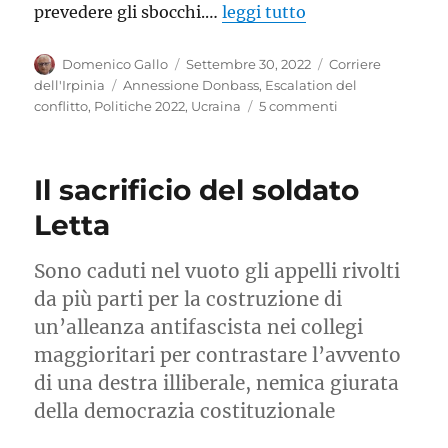
prevedere gli sbocchi.…
leggi tutto
Autore
Pubblicato
Categorie
Domenico Gallo
Settembre 30, 2022
Corriere
il
Tag
dell'Irpinia
Annessione Donbass
,
Escalation del
su
conflitto
,
Politiche 2022
,
Ucraina
5 commenti
Il
buio
oltre
Il sacrificio del soldato
l’orizzonte
Letta
Sono caduti nel vuoto gli appelli rivolti
da più parti per la costruzione di
un’alleanza antifascista nei collegi
maggioritari per contrastare l’avvento
di una destra illiberale, nemica giurata
della democrazia costituzionale