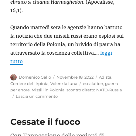
ebraico si chiama Harmaghedon
. (Apocalisse,
16,1).
Quando martedì sera le agenzie hanno battuto
la notizia che due missili russi erano esplosi sul
territorio della Polonia, un brivido di paura ha
attraversato la coscienza collettiva.…
leggi
tutto
Autore
Pubblicato
Categorie
Domenico Gallo
Novembre 18, 2022
Adista
,
il
Tag
Corriere dell'Irpinia
,
Volere la luna
escalation
,
guerra
per errore
,
Missili in Polonia
,
scontro diretto NATO-Russia
su
Lascia un commento
Sulla
via
per
Cessate il fuoco
Armageddon
Con l’annessione delle regioni di