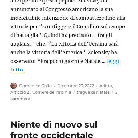
anzi per interposto popolo. Zelensky ha
annunciato al Congresso americano la sua
indefettibile intenzione di combattere fino alla
vittoria per “sconfiggere il Cremlino sul campo
di battaglia”. Quindi ha precisato – fra gli
applausi- che: “La vittoria dell’Ucraina sarà
anche la vittoria dell’America”. Zelensky ha
osservato: “Fra pochi giorni è Natale.…
leggi
tutto
Autore
Pubblicato
Categorie
Domenico Gallo
Dicembre 23, 2022
Adista
,
il
Tag
Articolo 21
,
Corriere dell'Irpinia
tregua di Natale
2
su
commenti
Una
tregua:
almeno
Niente di nuovo sul
a
Natale
fronte occidentale