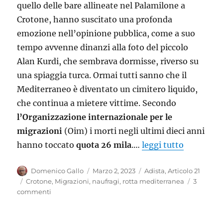
quello delle bare allineate nel Palamilone a
Crotone, hanno suscitato una profonda
emozione nell’opinione pubblica, come a suo
tempo avvenne dinanzi alla foto del piccolo
Alan Kurdi, che sembrava dormisse, riverso su
una spiaggia turca. Ormai tutti sanno che il
Mediterraneo è diventato un cimitero liquido,
che continua a mietere vittime. Secondo
l’Organizzazione internazionale per le
migrazioni
(Oim) i morti negli ultimi dieci anni
hanno toccato
quota 26 mila
.…
leggi tutto
Autore
Pubblicato
Categorie
Domenico Gallo
Marzo 2, 2023
Adista
,
Articolo 21
il
Tag
Crotone
,
Migrazioni
,
naufragi
,
rotta mediterranea
3
su
commenti
Risparmiateci
le
vostre