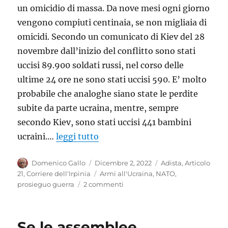
un omicidio di massa. Da nove mesi ogni giorno
vengono compiuti centinaia, se non migliaia di
omicidi. Secondo un comunicato di Kiev del 28
novembre dall’inizio del conflitto sono stati
uccisi 89.900 soldati russi, nel corso delle
ultime 24 ore ne sono stati uccisi 590. E’ molto
probabile che analoghe siano state le perdite
subite da parte ucraina, mentre, sempre
secondo Kiev, sono stati uccisi 441 bambini
ucraini.…
leggi tutto
Autore
Pubblicato
Categorie
Domenico Gallo
Dicembre 2, 2022
Adista
,
Articolo
il
Tag
21
,
Corriere dell'Irpinia
Armi all'Ucraina
,
NATO
,
su
prosieguo guerra
2 commenti
Fermare
l’inutile
strage:adesso
Se le assemblee