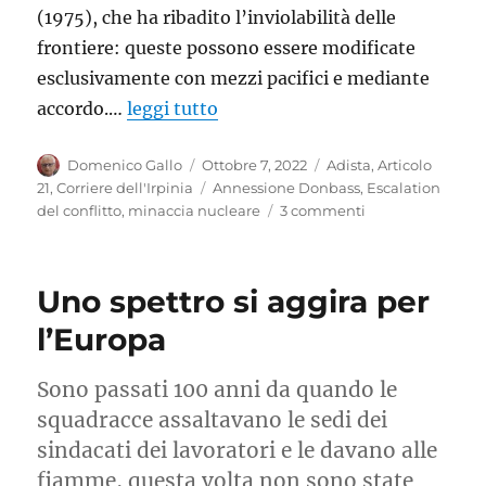
(1975), che ha ribadito l’inviolabilità delle
frontiere: queste possono essere modificate
esclusivamente con mezzi pacifici e mediante
accordo.…
leggi tutto
Autore
Pubblicato
Categorie
Domenico Gallo
Ottobre 7, 2022
Adista
,
Articolo
il
Tag
21
,
Corriere dell'Irpinia
Annessione Donbass
,
Escalation
su
del conflitto
,
minaccia nucleare
3 commenti
Cessate
il
fuoco
Uno spettro si aggira per
l’Europa
Sono passati 100 anni da quando le
squadracce assaltavano le sedi dei
sindacati dei lavoratori e le davano alle
fiamme, questa volta non sono state