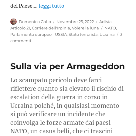
del Paese.…
leggi tutto
Autore
Pubblicato
Categorie
Domenico Gallo
Novembre 25, 2022
Adista
,
il
Tag
Articolo 21
,
Corriere dell'Irpinia
,
Volere la luna
NATO
,
Parlamento europeo
,
rUSSIA
,
Stato terrorista
,
Ucraina
3
su
commenti
Se
le
assemblee
Sulla via per Armageddon
parlamentari
chiamano
alla
Lo scampato pericolo deve farci
guerra
riflettere quanto sia elevato il rischio di
escalation della guerra in corso in
Ucraina poiché, in qualsiasi momento
si può verificare un incidente che
coinvolga le forze armate dai paesi
NATO, un casus belli, che ci trascini