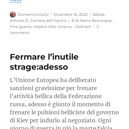
Autore
Pubblicato
Categorie
Domenico Gallo
Dicembre 16, 2022
Adista
,
il
Tag
Articolo 21
,
Corriere dell'Irpinia
Erik Maria Remarque
,
Fine guerra
,
impero USA
,
Ucraina - Vietnam
2
su
commenti
Niente
di
nuovo
Fermare l’inutile
sul
fronte
strage:adesso
occidentale
L’Unione Europea ha deliberato
sanzioni gravissime per frenare
l’attività bellica della Federazione
russa, adesso è giunto il momento di
frenare le pulsioni belliciste del governo
di Kiev per indurlo al negoziato. Ogni
giorno di guerra in più la morte falcia