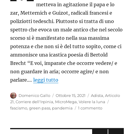
metteva in agitazione il papa e lo
zar, Metternich e Guizot, radicali francesi e
poliziotti tedeschi. Piuttosto si tratta di uno
spettro che evoca un male antico che nel secolo
scorso si è manifestato nella sua massima
potenza e che non si è del tutto sopito, come ci
ammonisce una icastica poesia di Bertold
Brecht “E voi, imparate che occorre vedere/ e
non guardare in aria; occorre agire/ e non
parlare.…
leggi tutto
Autore
Pubblicato
Categorie
Domenico Gallo
Ottobre 15, 2021
Adista
,
Articolo
il
Tag
21
,
Corriere dell'Irpinia
,
MicroMega
,
Volere la luna
su
fascismo
,
green pass
,
pandemia
1 commento
Uno
spettro
si
aggira