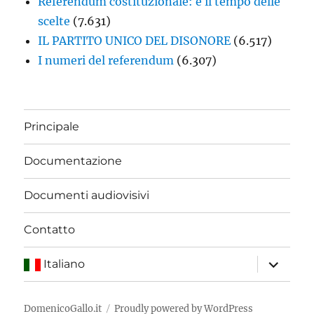
Referendum costituzionale: è il tempo delle
scelte
(7.631)
IL PARTITO UNICO DEL DISONORE
(6.517)
I numeri del referendum
(6.307)
Principale
Documentazione
Documenti audiovisivi
Contatto
apri
Italiano
i
menu
child
DomenicoGallo.it
Proudly powered by WordPress