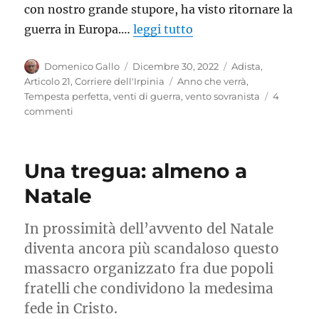
con nostro grande stupore, ha visto ritornare la
guerra in Europa.…
leggi tutto
Autore
Pubblicato
Categorie
Domenico Gallo
Dicembre 30, 2022
Adista
,
il
Tag
Articolo 21
,
Corriere dell'Irpinia
Anno che verrà
,
Tempesta perfetta
,
venti di guerra
,
vento sovranista
4
su
commenti
L’anno
che
verrà
Una tregua: almeno a
Natale
In prossimità dell’avvento del Natale
diventa ancora più scandaloso questo
massacro organizzato fra due popoli
fratelli che condividono la medesima
fede in Cristo.