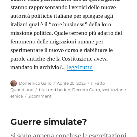
stanno rappresentando i vertici delle nuove
autorità politiche italiane per spiegare agli
italiani qual è il “core business” della loro
missione politica. Quale terreno più adatto del
fenomeno delle migrazioni umane per
sperimentare il nuovo corso e riabilitare le
parole antiche che la Costituzione aveva
mandato in archivio?…
leggi tutto
Autore
Pubblicato
Categorie
Domenico Gallo
Aprile 20, 2023
Il Fatto
il
Tag
Quotidiano
blut und boden
,
Decreto Cutro
,
sostituzione
su
etnica
2 commenti
Fascisti
su
Marte
Guerre simulate?
Si sono appena concluse le esercitazioni