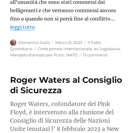
all’umanità che sono stati commessi dai
belligeranti e che verranno commessi ancora
fino a quando non si porrà fine al conflitto.…
leggi tutto
Autore
Pubblicato
Categorie
Domenico Gallo
Marzo 21, 2023
Il Fatto
il
Tag
Quotidiano
Corte penale internazionale
,
ex Jugoslavia
,
su
Mandato d'arresto per Putin
,
NATO
13 commenti
La
giustizia
sia
Roger Waters al Consiglio
al
servizio
di Sicurezza
della
pace,
Roger Waters, cofondatore dei Pink
non
della
Floyd, è intervenuto alla riunione del
guerra
Consiglio di Sicurezza delle Nazioni
Unite tenutasi l’ 8 febbraio 2023 a New