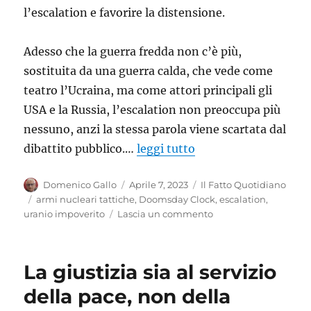
l’escalation e favorire la distensione.
Adesso che la guerra fredda non c’è più,
sostituita da una guerra calda, che vede come
teatro l’Ucraina, ma come attori principali gli
USA e la Russia, l’escalation non preoccupa più
nessuno, anzi la stessa parola viene scartata dal
dibattito pubblico.…
leggi tutto
Autore
Pubblicato
Categorie
Domenico Gallo
Aprile 7, 2023
Il Fatto Quotidiano
il
Tag
armi nucleari tattiche
,
Doomsday Clock
,
escalation
,
su
uranio impoverito
Lascia un commento
Escalation
La giustizia sia al servizio
della pace, non della