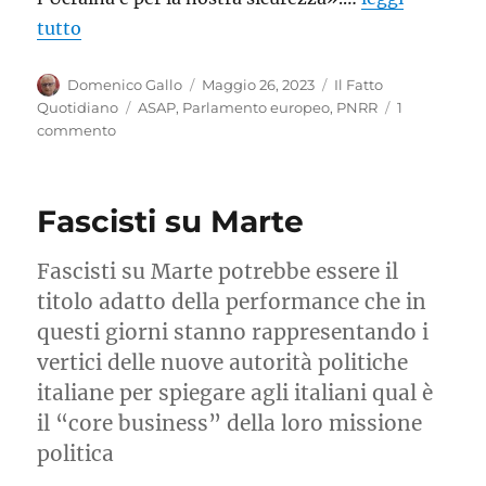
tutto
Autore
Pubblicato
Categorie
Domenico Gallo
Maggio 26, 2023
Il Fatto
il
Tag
Quotidiano
ASAP
,
Parlamento europeo
,
PNRR
1
su
commento
ASAP:
chi
era
Fascisti su Marte
costui?
Fascisti su Marte potrebbe essere il
titolo adatto della performance che in
questi giorni stanno rappresentando i
vertici delle nuove autorità politiche
italiane per spiegare agli italiani qual è
il “core business” della loro missione
politica