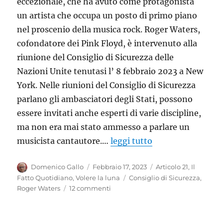
eccezionale, che ha avuto come protagonista
un artista che occupa un posto di primo piano
nel proscenio della musica rock. Roger Waters,
cofondatore dei Pink Floyd, è intervenuto alla
riunione del Consiglio di Sicurezza delle
Nazioni Unite tenutasi l’ 8 febbraio 2023 a New
York. Nelle riunioni del Consiglio di Sicurezza
parlano gli ambasciatori degli Stati, possono
essere invitati anche esperti di varie discipline,
ma non era mai stato ammesso a parlare un
musicista cantautore.…
leggi tutto
Autore
Pubblicato
Categorie
Domenico Gallo
Febbraio 17, 2023
Articolo 21
,
Il
il
Tag
Fatto Quotidiano
,
Volere la luna
Consiglio di Sicurezza
,
su
Roger Waters
12 commenti
Roger
Waters
al