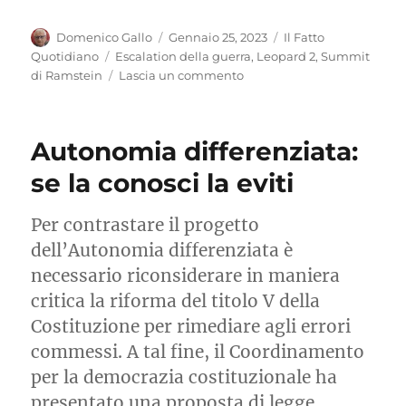
Autore
Pubblicato
Categorie
Domenico Gallo
Gennaio 25, 2023
Il Fatto
il
Tag
Quotidiano
Escalation della guerra
,
Leopard 2
,
Summit
su
di Ramstein
Lascia un commento
Anche
i
Leopard
Autonomia differenziata:
hanno
un
se la conosci la eviti
cuore
Per contrastare il progetto
dell’Autonomia differenziata è
necessario riconsiderare in maniera
critica la riforma del titolo V della
Costituzione per rimediare agli errori
commessi. A tal fine, il Coordinamento
per la democrazia costituzionale ha
presentato una proposta di legge