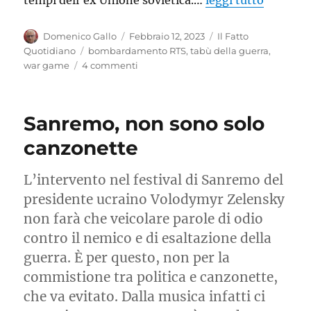
Autore
Pubblicato
Categorie
Domenico Gallo
Febbraio 12, 2023
Il Fatto
il
Tag
Quotidiano
bombardamento RTS
,
tabù della guerra
,
su
war game
4 commenti
La
guerra
non
Sanremo, non sono solo
è
un
canzonette
videogioco
L’intervento nel festival di Sanremo del
presidente ucraino Volodymyr Zelensky
non farà che veicolare parole di odio
contro il nemico e di esaltazione della
guerra. È per questo, non per la
commistione tra politica e canzonette,
che va evitato. Dalla musica infatti ci