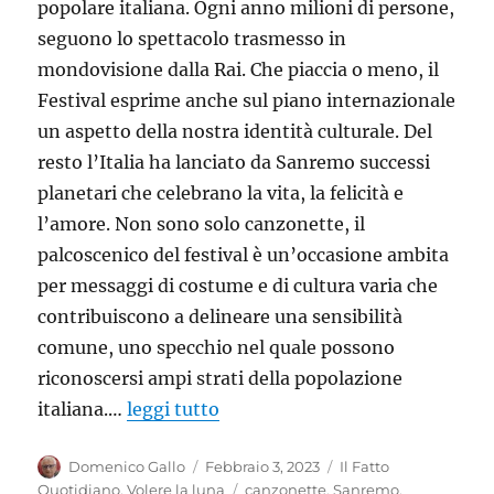
popolare italiana. Ogni anno milioni di persone,
seguono lo spettacolo trasmesso in
mondovisione dalla Rai. Che piaccia o meno, il
Festival esprime anche sul piano internazionale
un aspetto della nostra identità culturale. Del
resto l’Italia ha lanciato da Sanremo successi
planetari che celebrano la vita, la felicità e
l’amore. Non sono solo canzonette, il
palcoscenico del festival è un’occasione ambita
per messaggi di costume e di cultura varia che
contribuiscono a delineare una sensibilità
comune, uno specchio nel quale possono
riconoscersi ampi strati della popolazione
italiana.…
leggi tutto
Autore
Pubblicato
Categorie
Domenico Gallo
Febbraio 3, 2023
Il Fatto
il
Tag
Quotidiano
,
Volere la luna
canzonette
,
Sanremo
,