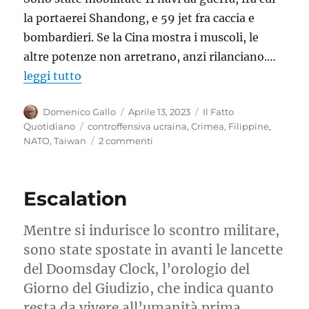
la portaerei Shandong, e 59 jet fra caccia e
bombardieri. Se la Cina mostra i muscoli, le
altre potenze non arretrano, anzi rilanciano.…
leggi tutto
Autore
Pubblicato
Categorie
Domenico Gallo
Aprile 13, 2023
Il Fatto
il
Tag
Quotidiano
controffensiva ucraina
,
Crimea
,
Filippine
,
su
NATO
,
Taiwan
2 commenti
Guerre
simulate?
Escalation
Mentre si indurisce lo scontro militare,
sono state spostate in avanti le lancette
del Doomsday Clock, l’orologio del
Giorno del Giudizio, che indica quanto
resta da vivere all’umanità prima